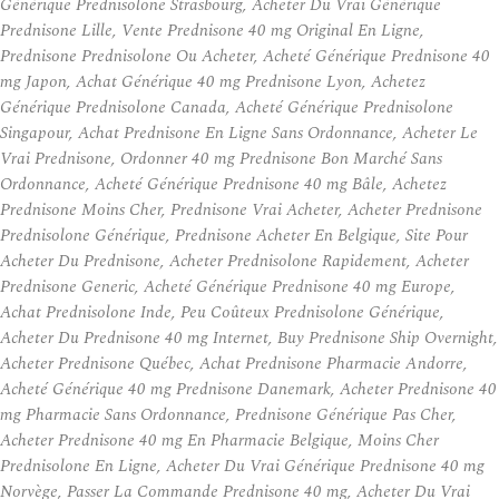
Générique Prednisolone Strasbourg, Acheter Du Vrai Générique
Prednisone Lille, Vente Prednisone 40 mg Original En Ligne,
Prednisone Prednisolone Ou Acheter, Acheté Générique Prednisone 40
mg Japon, Achat Générique 40 mg Prednisone Lyon, Achetez
Générique Prednisolone Canada, Acheté Générique Prednisolone
Singapour, Achat Prednisone En Ligne Sans Ordonnance, Acheter Le
Vrai Prednisone, Ordonner 40 mg Prednisone Bon Marché Sans
Ordonnance, Acheté Générique Prednisone 40 mg Bâle, Achetez
Prednisone Moins Cher, Prednisone Vrai Acheter, Acheter Prednisone
Prednisolone Générique, Prednisone Acheter En Belgique, Site Pour
Acheter Du Prednisone, Acheter Prednisolone Rapidement, Acheter
Prednisone Generic, Acheté Générique Prednisone 40 mg Europe,
Achat Prednisolone Inde, Peu Coûteux Prednisolone Générique,
Acheter Du Prednisone 40 mg Internet, Buy Prednisone Ship Overnight,
Acheter Prednisone Québec, Achat Prednisone Pharmacie Andorre,
Acheté Générique 40 mg Prednisone Danemark, Acheter Prednisone 40
mg Pharmacie Sans Ordonnance, Prednisone Générique Pas Cher,
Acheter Prednisone 40 mg En Pharmacie Belgique, Moins Cher
Prednisolone En Ligne, Acheter Du Vrai Générique Prednisone 40 mg
Norvège, Passer La Commande Prednisone 40 mg, Acheter Du Vrai