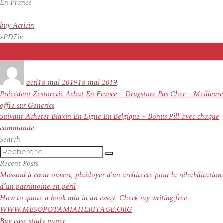
En France
buy Acticin
xPD7iv
Auteur
Publié
le
acti
18 mai 2019
18 mai 2019
Navigation
Article
Précédent
Zestoretic Achat En France – Drugstore Pas Cher – Meilleure
de
précédent :
offre sur Generics
l’article
Article
Suivant
Acheter Biaxin En Ligne En Belgique – Bonus Pill avec chaque
suivant :
commande
Search
Recherche
Recherche
pour
Recent Posts
:
Mossoul à cœur ouvert, plaidoyer d’un architecte pour la réhabilitation
d’un patrimoine en péril
How to quote a book mla in an essay. Check my writing free.
WWW.MESOPOTAMIAHERITAGE.ORG
Buy case study paper