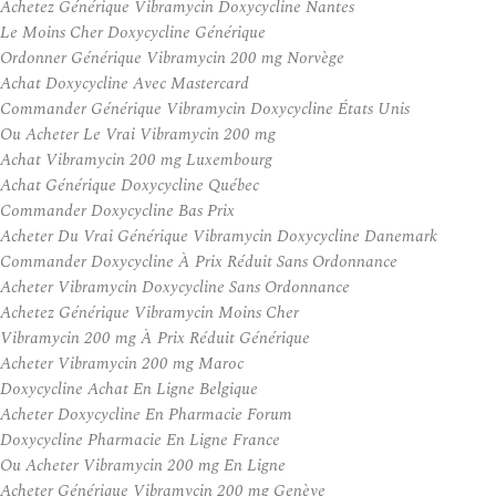
Achetez Générique Vibramycin Doxycycline Nantes
Le Moins Cher Doxycycline Générique
Ordonner Générique Vibramycin 200 mg Norvège
Achat Doxycycline Avec Mastercard
Commander Générique Vibramycin Doxycycline États Unis
Ou Acheter Le Vrai Vibramycin 200 mg
Achat Vibramycin 200 mg Luxembourg
Achat Générique Doxycycline Québec
Commander Doxycycline Bas Prix
Acheter Du Vrai Générique Vibramycin Doxycycline Danemark
Commander Doxycycline À Prix Réduit Sans Ordonnance
Acheter Vibramycin Doxycycline Sans Ordonnance
Achetez Générique Vibramycin Moins Cher
Vibramycin 200 mg À Prix Réduit Générique
Acheter Vibramycin 200 mg Maroc
Doxycycline Achat En Ligne Belgique
Acheter Doxycycline En Pharmacie Forum
Doxycycline Pharmacie En Ligne France
Ou Acheter Vibramycin 200 mg En Ligne
Acheter Générique Vibramycin 200 mg Genève