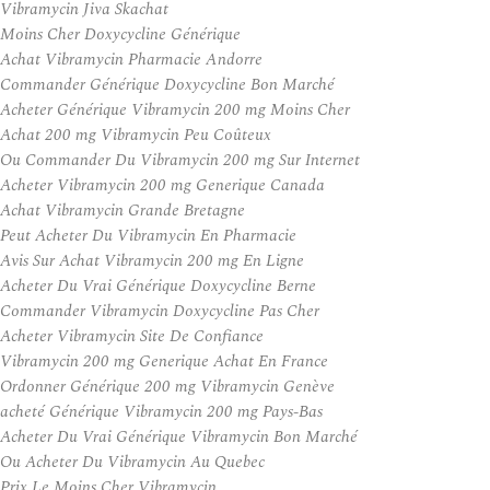
Vibramycin Jiva Skachat
Moins Cher Doxycycline Générique
Achat Vibramycin Pharmacie Andorre
Commander Générique Doxycycline Bon Marché
Acheter Générique Vibramycin 200 mg Moins Cher
Achat 200 mg Vibramycin Peu Coûteux
Ou Commander Du Vibramycin 200 mg Sur Internet
Acheter Vibramycin 200 mg Generique Canada
Achat Vibramycin Grande Bretagne
Peut Acheter Du Vibramycin En Pharmacie
Avis Sur Achat Vibramycin 200 mg En Ligne
Acheter Du Vrai Générique Doxycycline Berne
Commander Vibramycin Doxycycline Pas Cher
Acheter Vibramycin Site De Confiance
Vibramycin 200 mg Generique Achat En France
Ordonner Générique 200 mg Vibramycin Genève
acheté Générique Vibramycin 200 mg Pays-Bas
Acheter Du Vrai Générique Vibramycin Bon Marché
Ou Acheter Du Vibramycin Au Quebec
Prix Le Moins Cher Vibramycin