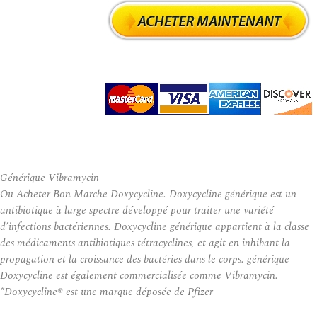
Générique Vibramycin
Ou Acheter Bon Marche Doxycycline. Doxycycline générique est un
antibiotique à large spectre développé pour traiter une variété
d’infections bactériennes. Doxycycline générique appartient à la classe
des médicaments antibiotiques tétracyclines, et agit en inhibant la
propagation et la croissance des bactéries dans le corps. générique
Doxycycline est également commercialisée comme Vibramycin.
*Doxycycline® est une marque déposée de Pfizer