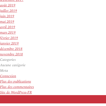
août 2019
juillet 2019
juin 2019
mai 2019
avril 2019
mars 2019
février 2019
janvier 2019
décembre 2018
novembre 2018
Categories
Aucune catégorie
Meta
Connexion
Flux des publications
Flux des commentaires
Site de WordPress-FR