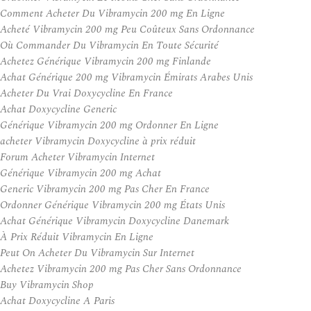
Comment Acheter Du Vibramycin 200 mg En Ligne
Acheté Vibramycin 200 mg Peu Coûteux Sans Ordonnance
Où Commander Du Vibramycin En Toute Sécurité
Achetez Générique Vibramycin 200 mg Finlande
Achat Générique 200 mg Vibramycin Émirats Arabes Unis
Acheter Du Vrai Doxycycline En France
Achat Doxycycline Generic
Générique Vibramycin 200 mg Ordonner En Ligne
acheter Vibramycin Doxycycline à prix réduit
Forum Acheter Vibramycin Internet
Générique Vibramycin 200 mg Achat
Generic Vibramycin 200 mg Pas Cher En France
Ordonner Générique Vibramycin 200 mg États Unis
Achat Générique Vibramycin Doxycycline Danemark
À Prix Réduit Vibramycin En Ligne
Peut On Acheter Du Vibramycin Sur Internet
Achetez Vibramycin 200 mg Pas Cher Sans Ordonnance
Buy Vibramycin Shop
Achat Doxycycline A Paris