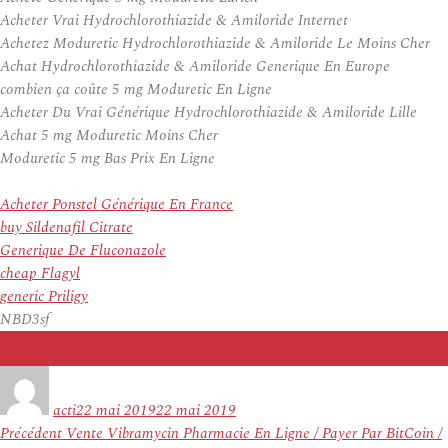
Acheter Vrai Hydrochlorothiazide & Amiloride Internet
Achetez Moduretic Hydrochlorothiazide & Amiloride Le Moins Cher
Achat Hydrochlorothiazide & Amiloride Generique En Europe
combien ça coûte 5 mg Moduretic En Ligne
Acheter Du Vrai Générique Hydrochlorothiazide & Amiloride Lille
Achat 5 mg Moduretic Moins Cher
Moduretic 5 mg Bas Prix En Ligne
Acheter Ponstel Générique En France
buy Sildenafil Citrate
Generique De Fluconazole
cheap Flagyl
generic Priligy
NBD3sf
Auteur
Publié
le
acti
22 mai 2019
22 mai 2019
Navigation
Article
Précédent
Vente Vibramycin Pharmacie En Ligne / Payer Par BitCoin /