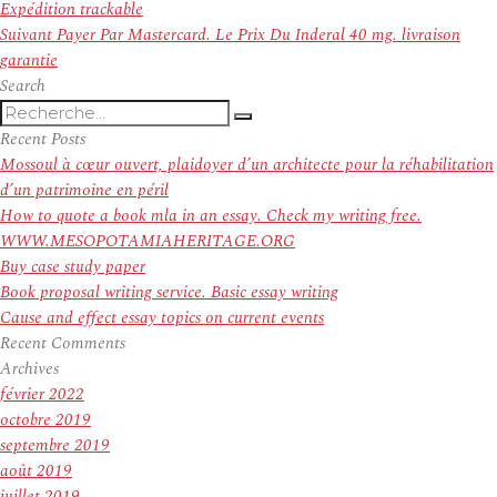
de
précédent :
Expédition trackable
l’article
Article
Suivant
Payer Par Mastercard. Le Prix Du Inderal 40 mg. livraison
suivant :
garantie
Search
Recherche
Recherche
pour
Recent Posts
:
Mossoul à cœur ouvert, plaidoyer d’un architecte pour la réhabilitation
d’un patrimoine en péril
How to quote a book mla in an essay. Check my writing free.
WWW.MESOPOTAMIAHERITAGE.ORG
Buy case study paper
Book proposal writing service. Basic essay writing
Cause and effect essay topics on current events
Recent Comments
Archives
février 2022
octobre 2019
septembre 2019
août 2019
juillet 2019