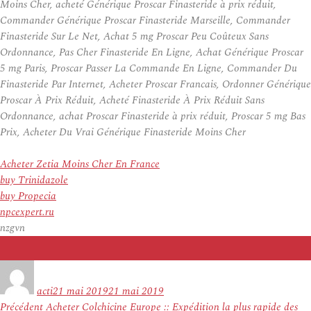
Moins Cher, acheté Générique Proscar Finasteride à prix réduit,
Commander Générique Proscar Finasteride Marseille, Commander
Finasteride Sur Le Net, Achat 5 mg Proscar Peu Coûteux Sans
Ordonnance, Pas Cher Finasteride En Ligne, Achat Générique Proscar
5 mg Paris, Proscar Passer La Commande En Ligne, Commander Du
Finasteride Par Internet, Acheter Proscar Francais, Ordonner Générique
Proscar À Prix Réduit, Acheté Finasteride À Prix Réduit Sans
Ordonnance, achat Proscar Finasteride à prix réduit, Proscar 5 mg Bas
Prix, Acheter Du Vrai Générique Finasteride Moins Cher
Acheter Zetia Moins Cher En France
buy Trinidazole
buy Propecia
npcexpert.ru
nzgvn
Auteur
Publié
le
acti
21 mai 2019
21 mai 2019
Navigation
Article
Précédent
Acheter Colchicine Europe :: Expédition la plus rapide des