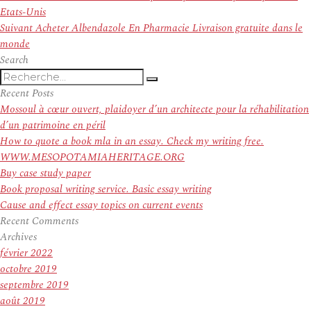
de
précédent :
Etats-Unis
l’article
Article
Suivant
Acheter Albendazole En Pharmacie Livraison gratuite dans le
suivant :
monde
Search
Recherche
Recherche
pour
Recent Posts
:
Mossoul à cœur ouvert, plaidoyer d’un architecte pour la réhabilitation
d’un patrimoine en péril
How to quote a book mla in an essay. Check my writing free.
WWW.MESOPOTAMIAHERITAGE.ORG
Buy case study paper
Book proposal writing service. Basic essay writing
Cause and effect essay topics on current events
Recent Comments
Archives
février 2022
octobre 2019
septembre 2019
août 2019