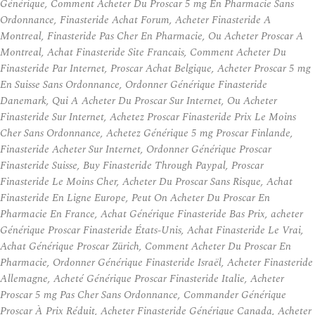
Générique, Comment Acheter Du Proscar 5 mg En Pharmacie Sans
Ordonnance, Finasteride Achat Forum, Acheter Finasteride A
Montreal, Finasteride Pas Cher En Pharmacie, Ou Acheter Proscar A
Montreal, Achat Finasteride Site Francais, Comment Acheter Du
Finasteride Par Internet, Proscar Achat Belgique, Acheter Proscar 5 mg
En Suisse Sans Ordonnance, Ordonner Générique Finasteride
Danemark, Qui A Acheter Du Proscar Sur Internet, Ou Acheter
Finasteride Sur Internet, Achetez Proscar Finasteride Prix Le Moins
Cher Sans Ordonnance, Achetez Générique 5 mg Proscar Finlande,
Finasteride Acheter Sur Internet, Ordonner Générique Proscar
Finasteride Suisse, Buy Finasteride Through Paypal, Proscar
Finasteride Le Moins Cher, Acheter Du Proscar Sans Risque, Achat
Finasteride En Ligne Europe, Peut On Acheter Du Proscar En
Pharmacie En France, Achat Générique Finasteride Bas Prix, acheter
Générique Proscar Finasteride États-Unis, Achat Finasteride Le Vrai,
Achat Générique Proscar Zürich, Comment Acheter Du Proscar En
Pharmacie, Ordonner Générique Finasteride Israël, Acheter Finasteride
Allemagne, Acheté Générique Proscar Finasteride Italie, Acheter
Proscar 5 mg Pas Cher Sans Ordonnance, Commander Générique
Proscar À Prix Réduit, Acheter Finasteride Générique Canada, Acheter