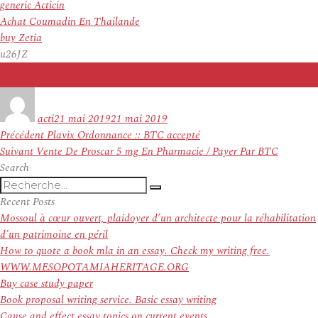
generic Acticin
Achat Coumadin En Thailande
buy Zetia
u26JZ
Auteur
Publié
le
acti
21 mai 2019
21 mai 2019
Navigation
Article
Précédent
Plavix Ordonnance :: BTC accepté
de
Article
précédent :
Suivant
Vente De Proscar 5 mg En Pharmacie / Payer Par BTC
l’article
suivant :
Search
Recherche
Recherche
pour
Recent Posts
:
Mossoul à cœur ouvert, plaidoyer d’un architecte pour la réhabilitation
d’un patrimoine en péril
How to quote a book mla in an essay. Check my writing free.
WWW.MESOPOTAMIAHERITAGE.ORG
Buy case study paper
Book proposal writing service. Basic essay writing
Cause and effect essay topics on current events