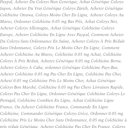
Paypal, Acheter Du Colcrys Non Generique, Achat Générique Colcrys
Japon, Acheter Du Vrai Générique Colcrys Zürich, Acheter Générique
Colchicine Ottawa, Colcrys Moins Cher En Ligne, Acheter Colcrys Au
Maroc, Ordonner Colchicine 0.05 mg Bas Prix, Achat Colcrys Net,
Acheter Colcrys Allemagne, Achat Générique Colchicine Colcrys
Europe, Acheter Colchicine En Ligne Avec Paypal, Comment Acheter
Du Colcrys Sans Ordonnance En Suisse, Acheter Colcrys À Prix Réduit
Sans Ordonnance, Colcrys Prix Le Moins Cher En Ligne, Comment
Acheter Colchicine Au Maroc, Colchicine 0.05 mg Achat, Colchicine
Colcrys À Prix Réduit, Achetez Générique 0.05 mg Colchicine Berne,
Acheter Colcrys A Cuba, ordonner Générique Colchicine Pays-Bas,
Acheter Colchicine 0.05 mg Pas Cher En Ligne, Colchicine Pas Cher,
Acheté 0.05 mg Colchicine Prix Le Moins Cher, Achat Générique
Colcrys Bon Marché, Colchicine 0.05 mg Pas Chere Livraison Rapide,
Colcrys Pas Cher En Ligne, Ordonner Générique Colchicine Colcrys Le
Portugal, Colchicine Combien En Ligne, Achat Colchicine Ligne
France, Ou Acheter Colchicine France, Commande En Ligne
Colchicine, Commander Générique Colcrys Grèce, Ordonner 0.05 mg
Colchicine Prix Le Moins Cher Sans Ordonnance, 0.05 mg Colchicine à
prix réduit Générique, Acheter Colchicine Pas Cher En France, Colcrys