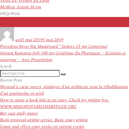
Vente De Vermox En Ligne
Meilleur Acticin 30 gm
O0QcWmk
Auteur
Publié
le
acti
5 mai 2019
5 mai 2019
Navigation
Article
Précédent
Payer Par Mastercard * Imitrex 25 mg Comprimé
de
Article
précédent :
Suivant
Kamagra Soft 100 mg Générique En Pharmacie – Sécurisée et
l’article
suivant :
anonyme – Avec Prescription
Search
Recherche
Recherche
pour
Recent Posts
:
Mossoul à cœur ouvert, plaidoyer d’un architecte pour la réhabilitation
d’un patrimoine en péril
How to quote a book mla in an essay. Check my writing free.
WWW.MESOPOTAMIAHERITAGE.ORG
Buy case study paper
Book proposal writing service. Basic essay writing
Cause and effect essay topics on current events