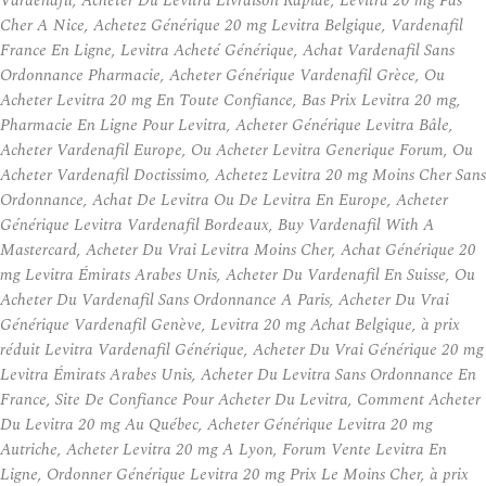
Vardenafil, Acheter Du Levitra Livraison Rapide, Levitra 20 mg Pas
Cher A Nice, Achetez Générique 20 mg Levitra Belgique, Vardenafil
France En Ligne, Levitra Acheté Générique, Achat Vardenafil Sans
Ordonnance Pharmacie, Acheter Générique Vardenafil Grèce, Ou
Acheter Levitra 20 mg En Toute Confiance, Bas Prix Levitra 20 mg,
Pharmacie En Ligne Pour Levitra, Acheter Générique Levitra Bâle,
Acheter Vardenafil Europe, Ou Acheter Levitra Generique Forum, Ou
Acheter Vardenafil Doctissimo, Achetez Levitra 20 mg Moins Cher Sans
Ordonnance, Achat De Levitra Ou De Levitra En Europe, Acheter
Générique Levitra Vardenafil Bordeaux, Buy Vardenafil With A
Mastercard, Acheter Du Vrai Levitra Moins Cher, Achat Générique 20
mg Levitra Émirats Arabes Unis, Acheter Du Vardenafil En Suisse, Ou
Acheter Du Vardenafil Sans Ordonnance A Paris, Acheter Du Vrai
Générique Vardenafil Genève, Levitra 20 mg Achat Belgique, à prix
réduit Levitra Vardenafil Générique, Acheter Du Vrai Générique 20 mg
Levitra Émirats Arabes Unis, Acheter Du Levitra Sans Ordonnance En
France, Site De Confiance Pour Acheter Du Levitra, Comment Acheter
Du Levitra 20 mg Au Québec, Acheter Générique Levitra 20 mg
Autriche, Acheter Levitra 20 mg A Lyon, Forum Vente Levitra En
Ligne, Ordonner Générique Levitra 20 mg Prix Le Moins Cher, à prix