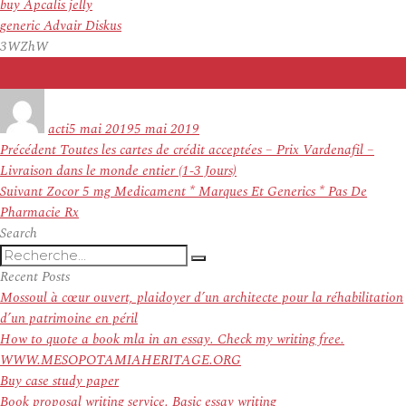
buy Apcalis jelly
generic Advair Diskus
3WZhW
Auteur
Publié
le
acti
5 mai 2019
5 mai 2019
Navigation
Article
Précédent
Toutes les cartes de crédit acceptées – Prix Vardenafil –
de
précédent :
Livraison dans le monde entier (1-3 Jours)
l’article
Article
Suivant
Zocor 5 mg Medicament * Marques Et Generics * Pas De
suivant :
Pharmacie Rx
Search
Recherche
Recherche
pour
Recent Posts
:
Mossoul à cœur ouvert, plaidoyer d’un architecte pour la réhabilitation
d’un patrimoine en péril
How to quote a book mla in an essay. Check my writing free.
WWW.MESOPOTAMIAHERITAGE.ORG
Buy case study paper
Book proposal writing service. Basic essay writing