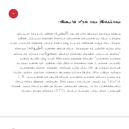
-
ܡܲܘܕܥܵܢܘܵܬܹ̈ܐ ܒܘܼܕ ܗܵܕܹܐ ܦܪܝܼܣܬܐ:
ܩܝܼܡܠܹܗ ܒܛܘܼܝܵܒ݂ܵܐ ܕܓܘܼܫܡܵܐ ܕܗܵܕܹܐ ܦܪܝܼܣܬܐ (النشرة) ܡܲܠܦܵܢܵܐ (ܒܹܝܪܓܘܿܠ ܐܲܫܝܼܟܝܼܠܕܸܙ
ܫܸܢܓ݂ܘܿܠ): ܕܝܼܠܹܗ ܚܲܕ ܡܬܲܫܥܝܼܬܵܢܵܐ ܡܸܬ̇ܬܕܝܼܠܵܢܵܐ ܒܝܵܪܬܘܼܬܐ ܘܡܲܪܕܘܼܬܐ ܕܐܝܼܙܝܼܕܵܝܹ̈ܐ ݂ ܡܲܠܦܵܢܵܐ
ܫܸܢܓ݂ܘܿܠ: ܝܼܠܹܗ ܒܵܨܘܿܝܵܐ ܡܫܲܘܬܦܵܢܵܐ ܓܲܘ ܒܹܝܬ ܨܲܘܒܵܐ ܕ(ܦܘܿܠ ܒ݂ܵܠܝܼܪܝܼ ܡܘܿܢܦܹܠܹܗ ܬܠܝܼܬܵܝܵܐ): ܘܒܹܝܬ
ܕܪܵܫܵܐ ܕܗܸܖ̈ܓܹܐ ܦܖ̈ܲܢܣܵܝܹܐ ܓܲܘ ܐܸܣܛܲܢܒܘܿܠ ݂ ܘܝܼܠܹܗ ܣܵܝܘܿܡܵܐ ܕܡܲܪܡܝܼܬܐ (أطروحة) ܕܕܸܟܬܘܿܪܵܗ
“ܝܵܪܬܘܼܬܐ ܕܐܝܼܙܝܼܕܵܝܹ̈ܐ: ܐܘܼܡܵܢܘܼܬܐ ܕܡܲܚܵܪܘܼܬܐ ܘܓܠܝܼܦܵܬ̈ܐ (منحوتات) ܒܘܼܝܵܐܵܝܹ̈ܐ ܓܲܘ ܥܝܼܪܵܐܩ
ܘܬܘܼܪܟܝܼܵܐ ܘܐܲܪܡܝܼܢܝܵܐ”: ܕܦܝܼܫܠܵܗ̇ ܡܘܼܩܪܲܒ݂ܬܐ ܒܫܲܢ݇ܬܐ ܕ2006 ܠܒܹܝܬ ܨܲܘܒܵܐ ܕܦܵܪܝܼܣ ܩܲܕܡܵܝܬܐ
(ܦܵܢܬ݂ܝܘܿܢ ܣܘܿܪܒܘܿܢ): ܡܢܵܬܐ ܕܐܘܼܡܵܢܘܼܬܐ ܘܝܘܿܠܦܵܢ ܐܲܬ݂ܖܹ̈ܐ ܐܸܣܠܵܡܵܝܹ̈ܐ ݂ ܗܵܕܹܐ ܡܲܪܡܝܼܬܐ ܚܵܒ݂ܫܵܐ ܚܲܕ
ܡܚܲܘܝܵܢܵܐ ܐܸܫܛܵܪܵܝܵܐ ܡܼܢ (88) ܝܲܕܥܹ̈ܐ ܐܲܬ݂ܖ̈ܵܝܹܐ (ܩܲܒ݂ܖ̈ܵܘܵܬܐ: ܘܡܲܣܥܖܹ̈ܐ: ܘܕܘܼܟܵܢܹ̈ܐ ܕܡܲܥܡܘܿܕܝܼܬܐ:
ܘܓܸܫܖ̈ܵܢܹܐ: ܘܓܸܦܹ̈ܐ): ܘ(60) ܓܠܝܼܦܵܬ̈ܐ ܒܘܼܝܵܐܵܝܹ̈ܐ ܒܐܸܣܟܹܝܡܵܐ ܕ(ܣܘܼܣܝܹ̈ܐ: ܘܒܲܖ̈ܥܵܢܹܐ: ܘܥܸܖ̈ܒܹܐ: ܘܐܲܖ̈ܝܹܐ)
ܓܲܘ ܓܲܪܒܝܵܐ ܕܥܝܼܪܵܐܩ ܘܬܘܼܪܟܝܼܵܐ ܘܐܲܪܡܝܼܢܝܵܐ ݂ ܦܝܼܫܠܵܗ̇ ܦܪܝܼܣܬܐ ܗܵܕܹܐ ܡܲܪܡܝܼܬܐ ܒܝܲܕ: I. B.
Tauris ܓܲܘ (ܠܲܢܕܘܿܢ ܘܲܢܝܘܿܝܘܿܪܟ) ܒܫܲܢ݇ܬܐ ܕ2010 ݂ ܘܦܝܼܫܠܗ݇ܘܿܢ ܡܘܿܘܣܸܦܹ̈ܐ ܢܘܼܗܵܖܹ̈ܐ ܕܝܲܗܠܵܐ
ܕ(ܡܝܼܙܘܿܦܘܿܬܵܡܝܵܐ) ܥܲܠ ܗܵܢ ܓܘܼܫܡܵܐ: ܕܦܝܼܫܠܗ݇ܘܿܢ ܫܩܝܼܠܹ̈ܐ ܡܼܢ ܬܦܵܩܝܵܬܐ ܕܝܲܗܠܵܐ ܕܚܵܒܹܫ: ܦܵܣܟܵܐܠ
ܡܵܓ݂ܝܼܣܝܵܐܢ: ܘܫܲܗܲܕ ܚܘܼܪܝܼ: ܘܣܝܼܒܝܼܠ ܕܝܼܠܵܝܬܲܪ (KTO) ܒܥܘܼܕܪܵܢܵܐ ܕܡܝܼܪܘܿ ܚܘܼܕܲܝܕܵܐ ݂