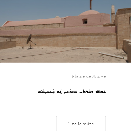
Plaine de Ninive
ܥܹܕܬܐ ܕܡܵܪܬܝ ܫܡܘܿܢܝܼ ܓܲܘ ܒܲܥܫܝܼܩܵܐ
Lire la suite