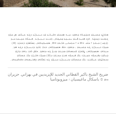
ܡܬܲܪܨܵܐ ܒܲܥܫܝܼܩܵܐ ܘܲܫܒ݂ܵܒ݂ܬܵܗ̇ ܒܲܗܙܵܢܹܐ: ܒܹܝܬ ܡܲܫܟܢܵܐ ܬܠܝܼܬܵܝܵܐ ܩܵܐ ܐܝܼܙܝܼܕܵܝܹ̈ܐ ܕܓܲܘ ܥܝܼܪܵܐܩ ܡܼܢ ܩܕܵܡ
ܓܘܼܢܚܵܐ ܕܫܸܢܓܲܪ ݂ ܗܵܕܹܐ ܦܢܝܼܬܐ ܦܵܝܫܵܐ ܚܫܝܼܒ݂ܬܐ ܩܸܢܛܪܘܿܢ ܪܸܢܝܵܝܵܐ ܐܝܼܙܝܼܕܵܝܵܐ ݂ ܦܝܼܫܠܵܗ̇ ܟܒ݂ܝܼܫܬܐ ܒܝܲܕ
(ܕܵܥܹܫ) ܒܲܝܢܵܬ݂ 7 ܒܐܵܒ 2014 ܘ 7 ܒܬܸܫܪܝܼܢ ܬܪܲܝܵܢܵܐ 2016 ݂ ܡܘܼܚܪܸܒ݂ܠܗ݇ܘܿܢ ܐܸܣܠܵܡܵܝܹ̈ܐ ܕܵܥܫܵܝܹ̈ܐ (22)
ܩܲܒ݂ܖܹ̈ܐ ܐܝܼܙܝܼܕܵܝܹ̈ܐ ܓܲܘ ܒܲܥܫܝܼܩܵܐ ـ ܒܲܗܙܵܢܹܐ: ܘܐܵܦ ܡܘܼܩܸܕܠܗ݇ܘܿܢ ܒܵܬܲܝ̈ ܐܲܖ̈ܟܹܐ ܕܐܝܼܙܝܼܕܵܝܹ̈ܐ ܕܓܲܘ ܡܵܬܐ ݂
ܒܚܲܪܬܐ: ܡܘܼܩܸܕܠܗ݇ܘܿܢ ܨܵܦܘܿܚܹ̈ܐ ܠܒܘܼܣܬܵܢܵܐ ܩܲܕܝܼܫܵܐ ܕܙܲܝܬܹ̈ܐ ܓܲܘ ܒܲܗܙܵܢܹܐ ݂ ܘܐܵܦܸܢ ܪܵܒܵܐ ܝܗ݇ܘܵܐ ܕܲܪܓ݂ܵܐ
ܕܲܚܪܵܒ݂ܵܐ ܕܦܝܼܫܠܹܗ ܥܒ݂ܝܼܕܵܐ: ܐܸܠܵܐ ܦܝܼܫܠܹܗ ܬܸܢܝܵܐ ܒܸܢܝܵܢܵܐ ܕ(22) ܩܲܒ݂ܖܹ̈ܐ ܬܠܝܼܚܹ̈ܐ ܕܠܵܐ ܥܘܼܕܪܵܢܵܐ
ܕܫܘܼܠܛܵܢܵܐ ܥܝܼܪܵܩܵܝܵܐ: ܐܸܠܵܐ ܒܥܘܼܕܪܵܢܵܐ ܕܐܝܼܙܝܼܕܵܝܹ̈ܐ ܒܙܝܼܩܹ̈ܐ ܓܲܘ ܐܲܬ݂ܖ̈ܵܘܵܬܐ ܕܲܦܪܝܼܣܘܼܬܐ ܘܬܲܘܬܵܒ݂ܘܼܬܐ ݂
ضريح الشيخ باكير القطاني الجديد للإيزيديين في بهزاني. حزيران
2018
© باسكال ماغيسيان / ميزوبوتاميا