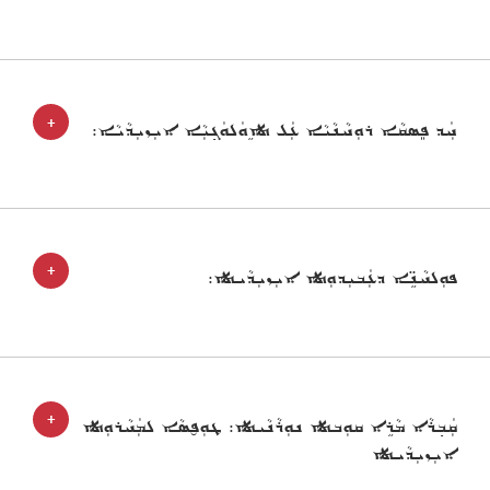
+
ܚܲܕ ܦܸܣܩܵܐ ܪܘܼܚܵܢܵܝܵܐ ܥܲܠ ܬܹܐܘܿܠܘܿܓ݂ܝܼܵܐ ܐܝܼܙܝܼܕܵܝܵܐ:
+
ܦܘܼܠܚܵܢܹ̈ܐ ܕܥܲܒܝܼܕܘܼܬܐ ܐܝܼܙܝܼܕܵܝܬܐ:
+
ܩܲܒ݂ܪܵܐ ܡܵܪܹܐ ܩܘܼܒܬܐ ܢܘܼܪܵܢܵܝܬܐ: ܛܘܼܦ̮ܣܵܐ ܠܡܲܚܵܪܘܼܬܐ
ܐܝܼܙܝܼܕܵܝܬܐ