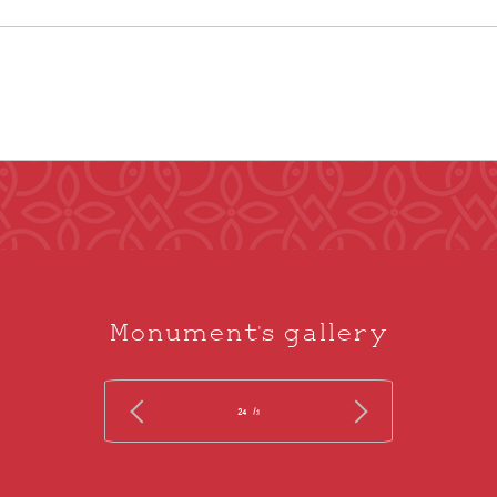
Monument's gallery
/ 24
1