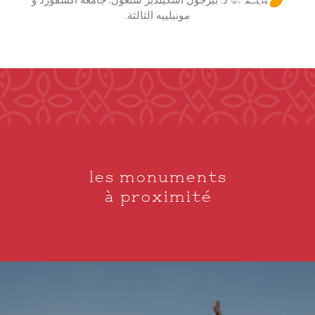
ܼܘܲܪܓܝܼܣ :© د. بيرجول أسكيلديز سنغول، جامعة أكسفورد و
مونبلييه الثالثة.
les monuments
à proximité