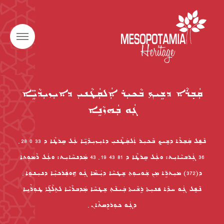
ܩܲܒ݂ܪܵܐ ܕܫܹܝܟ݂ ܒܵܟܝܼܪ ܐܲܠܩܲܛܵܢܝܼ ܕܐܝܼܙܝܼܕܵܝܹ̈ܐ
ܓܲܘ ܒܲܗܙܵܢܹܐ
ܢܵܦܹܠ ܩܲܒ݂ܪܵܐ ܕܫܹܝܟ݂ ܒܵܟܝܼܪ ܐܲܠܩܲܛܵܢܝܼ ܕܐܝܼܙܝܼܕܵܝܹ̈ܐ ܥܲܠ ܣܸܪܛܵܐ ܕ 33 0 28 ݂
36 ܓܲܪܒܝܵܐܝܼܬ: ܘܥܲܠ ܣܸܪܛܵܐ ܕ 81 43 19 ݂ 43 ܡܲܕܢܚܵܐܝܼܬ: ܘܥܲܠ ܪܵܡܘܼܬܐ
ܕ(372) ܡܝܼܬܖܹ̈ܐ ܡܼܢ ܫܲܘܝܘܼܬ݂ ܫܸܛܚܵܐ ܕܝܲܡܵܐ ܓܲܘ ܗܹܘܦܲܪܟܝܼܵܐ ܕܢܝܼܢܘܹܐ ݂
ܢܵܦܹܠ ܓܲܘ ܚܕܵܐ ܦܢܝܼܬܐ ܪܹܫܵܝܬܐ ܒܲܝܢܵܬ݂ ܫܸܛܚܵܐ ܡܲܕܒܪܵܝܵܐ ܠܬܸܠܵܠܹ̈ܐ ܛܘܼܖ̈ܵܝܹܐ
ܕܓܲܘ ܟܘܼܪܕܸܣܬܵܐܢ ݂