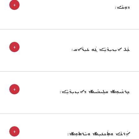
+
ܕܘܼܟܵܐ:
+
ܥܲܠ ܐܝܼܙܝܼܕܵܝܹ̈ܐ ܓܲܘ ܥܝܼܪܵܐܩ:
+
ܫܸܪܫܵܝܘܼܬܐ ܩܠܹܝܡܵܝܬܐ ܕܐܝܼܙܝܼܕܵܝܹ̈ܐ:
+
ܐܲܪܥܵܐ ܘܬܲܫܥܝܼܬܐ ܘܝܵܪܬܘܼܬܐ: