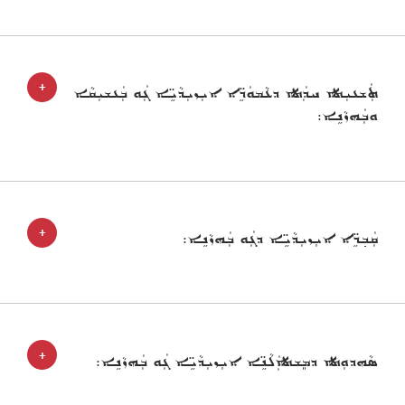
+
ܬܲܫܥܝܼܬܐ ܚܕܲܬܐ ܕܥܵܡܘܿܖܹ̈ܐ ܐܝܼܙܝܼܕܵܝܹ̈ܐ ܓܲܘ ܒܲܥܫܝܼܩܵܐ
ܘܒܲܗܙܵܢܹܐ:
+
ܩܲܒ݂ܖܹ̈ܐ ܐܝܼܙܝܼܕܵܝܹ̈ܐ ܕܓܲܘ ܒܲܗܙܵܢܹܐ:
+
ܣܵܗܕܘܼܬܐ ܕܡܸܫܬܲܐܠܵܢܹ̈ܐ ܐܝܼܙܝܼܕܵܝܹ̈ܐ ܓܲܘ ܒܲܗܙܵܢܹܐ: