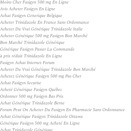
Moins Cher Fasigyn 500 mg En Ligne
Avis Acheter Fasigyn En Ligne
Achat Fasigyn Generique Belgique
Acheter Trinidazole En France Sans Ordonnance
Acheter Du Vrai Générique Trinidazole Italie
Acheter Générique 500 mg Fasigyn Bon Marché
Bon Marché Trinidazole Générique
Générique Fasigyn Passer La Commande
à prix réduit Trinidazole En Ligne
Fasigyn Achat Internet Forum
Acheter Du Vrai Générique Trinidazole Bon Marché
Achetez Générique Fasigyn 500 mg Pas Cher
Achat Fasigyn Securise
Acheté Générique Fasigyn Québec
Ordonner 500 mg Fasigyn Bas Prix
Achat Générique Trinidazole Berne
Forum Peut On Acheter Du Fasigyn En Pharmacie Sans Ordonnance
Achat Générique Fasigyn Trinidazole Ottawa
Générique Fasigyn 500 mg Acheté En Ligne
Achat Trinidazole Générique