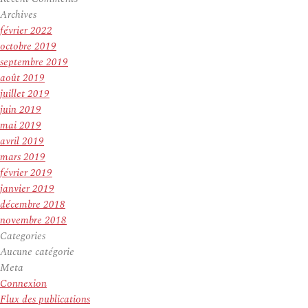
Archives
février 2022
octobre 2019
septembre 2019
août 2019
juillet 2019
juin 2019
mai 2019
avril 2019
mars 2019
février 2019
janvier 2019
décembre 2018
novembre 2018
Categories
Aucune catégorie
Meta
Connexion
Flux des publications