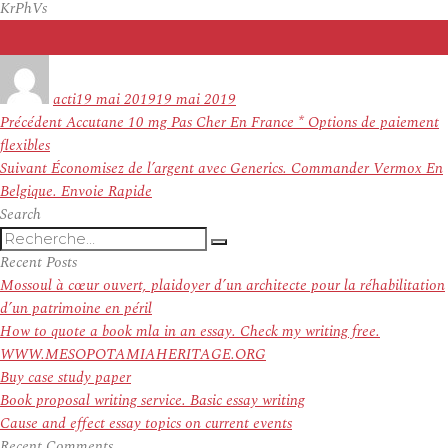
KrPhVs
Auteur
Publié
le
acti
19 mai 2019
19 mai 2019
Navigation
Article
Précédent
Accutane 10 mg Pas Cher En France * Options de paiement
de
précédent :
flexibles
l’article
Article
Suivant
Économisez de l’argent avec Generics. Commander Vermox En
suivant :
Belgique. Envoie Rapide
Search
Recherche
Recherche
pour
Recent Posts
:
Mossoul à cœur ouvert, plaidoyer d’un architecte pour la réhabilitation
d’un patrimoine en péril
How to quote a book mla in an essay. Check my writing free.
WWW.MESOPOTAMIAHERITAGE.ORG
Buy case study paper
Book proposal writing service. Basic essay writing
Cause and effect essay topics on current events
Recent Comments