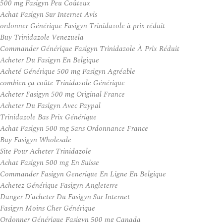
500 mg Fasigyn Peu Coûteux
Achat Fasigyn Sur Internet Avis
ordonner Générique Fasigyn Trinidazole à prix réduit
Buy Trinidazole Venezuela
Commander Générique Fasigyn Trinidazole À Prix Réduit
Acheter Du Fasigyn En Belgique
Acheté Générique 500 mg Fasigyn Agréable
combien ça coûte Trinidazole Générique
Acheter Fasigyn 500 mg Original France
Acheter Du Fasigyn Avec Paypal
Trinidazole Bas Prix Générique
Achat Fasigyn 500 mg Sans Ordonnance France
Buy Fasigyn Wholesale
Site Pour Acheter Trinidazole
Achat Fasigyn 500 mg En Suisse
Commander Fasigyn Generique En Ligne En Belgique
Achetez Générique Fasigyn Angleterre
Danger D’acheter Du Fasigyn Sur Internet
Fasigyn Moins Cher Générique
Ordonner Générique Fasigyn 500 mg Canada