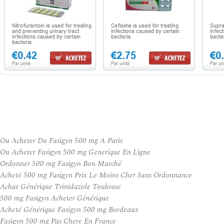
Ou Acheter Du Fasigyn 500 mg A Paris
Ou Acheter Fasigyn 500 mg Generique En Ligne
Ordonner 500 mg Fasigyn Bon Marché
Acheté 500 mg Fasigyn Prix Le Moins Cher Sans Ordonnance
Achat Générique Trinidazole Toulouse
500 mg Fasigyn Acheter Générique
Acheté Générique Fasigyn 500 mg Bordeaux
Fasigyn 500 mg Pas Chere En France