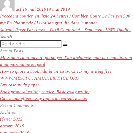
le
acti
19 mai 2019
19 mai 2019
Navigation
Article
Précédent
Soutien en ligne 24 heures / Combien Coute Le Fasigyn 500
de
précédent :
mg En Pharmacie / Livraison gratuite dans le monde
l’article
Article
Suivant
Payer Par Amex – Paxil Comprimé – Seulement 100% Qualité
suivant :
Search
Recherche
Recherche
pour
Recent Posts
:
Mossoul à cœur ouvert, plaidoyer d’un architecte pour la réhabilitation
d’un patrimoine en péril
How to quote a book mla in an essay. Check my writing free.
WWW.MESOPOTAMIAHERITAGE.ORG
Buy case study paper
Book proposal writing service. Basic essay writing
Cause and effect essay topics on current events
Recent Comments
Archives
février 2022
octobre 2019
septembre 2019