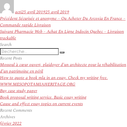
Auteur
Publié
le
acti
25 avril 2019
25 avril 2019
Navigation
Article
Précédent
Sécurisée et anonyme – Ou Acheter Du Arcoxia En France –
de
précédent :
Commande rapide Livraison
l’article
Article
Suivant
Pharmacie Web – Achat En Ligne Indocin Quebec – Livraison
suivant :
trackable
Search
Recherche
Recherche
pour
Recent Posts
:
Mossoul à cœur ouvert, plaidoyer d’un architecte pour la réhabilitation
d’un patrimoine en péril
How to quote a book mla in an essay. Check my writing free.
WWW.MESOPOTAMIAHERITAGE.ORG
Buy case study paper
Book proposal writing service. Basic essay writing
Cause and effect essay topics on current events
Recent Comments
Archives
février 2022