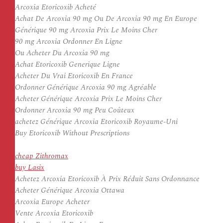
Arcoxia Etoricoxib Acheté
Achat De Arcoxia 90 mg Ou De Arcoxia 90 mg En Europe
Générique 90 mg Arcoxia Prix Le Moins Cher
90 mg Arcoxia Ordonner En Ligne
Ou Acheter Du Arcoxia 90 mg
Achat Etoricoxib Generique Ligne
Acheter Du Vrai Etoricoxib En France
Ordonner Générique Arcoxia 90 mg Agréable
Acheter Générique Arcoxia Prix Le Moins Cher
Ordonner Arcoxia 90 mg Peu Coûteux
achetez Générique Arcoxia Etoricoxib Royaume-Uni
Buy Etoricoxib Without Prescriptions
cheap Zithromax
buy Lasix
Achetez Arcoxia Etoricoxib À Prix Réduit Sans Ordonnance
Acheter Générique Arcoxia Ottawa
Arcoxia Europe Acheter
Vente Arcoxia Etoricoxib