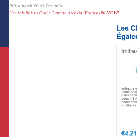
Prix à partir
€0.61
Par unité
Use this link to Order Generic Arcoxia (Etoricoxib) NOW!