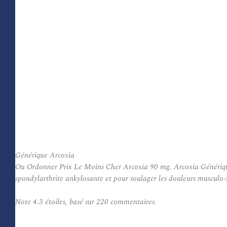
Générique Arcoxia
Ou Ordonner Prix Le Moins Cher Arcoxia 90 mg. Arcoxia Générique est
spondylarthrite ankylosante et pour soulager les douleurs musculo-s
Note
4.3
étoiles, basé sur
220
commentaires.