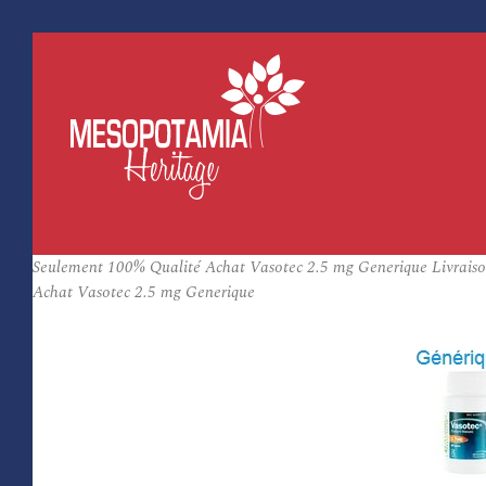
Seulement 100% Qualité Achat Vasotec 2.5 mg Generique Livraiso
Achat Vasotec 2.5 mg Generique