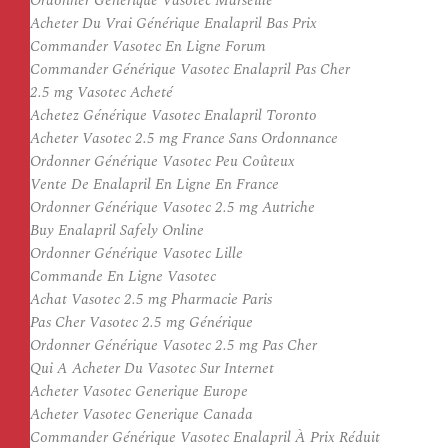
Ordonner Générique Vasotec Marseille
Acheter Du Vrai Générique Enalapril Bas Prix
Commander Vasotec En Ligne Forum
Commander Générique Vasotec Enalapril Pas Cher
2.5 mg Vasotec Acheté
Achetez Générique Vasotec Enalapril Toronto
Acheter Vasotec 2.5 mg France Sans Ordonnance
Ordonner Générique Vasotec Peu Coûteux
Vente De Enalapril En Ligne En France
Ordonner Générique Vasotec 2.5 mg Autriche
Buy Enalapril Safely Online
Ordonner Générique Vasotec Lille
Commande En Ligne Vasotec
Achat Vasotec 2.5 mg Pharmacie Paris
Pas Cher Vasotec 2.5 mg Générique
Ordonner Générique Vasotec 2.5 mg Pas Cher
Qui A Acheter Du Vasotec Sur Internet
Acheter Vasotec Generique Europe
Acheter Vasotec Generique Canada
Commander Générique Vasotec Enalapril À Prix Réduit