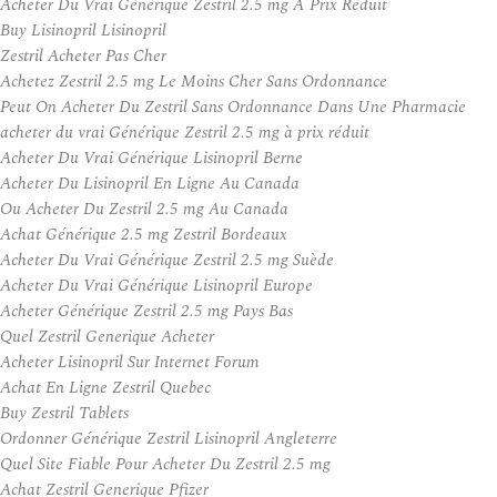
Acheter Du Vrai Générique Zestril 2.5 mg À Prix Réduit
Buy Lisinopril Lisinopril
Zestril Acheter Pas Cher
Achetez Zestril 2.5 mg Le Moins Cher Sans Ordonnance
Peut On Acheter Du Zestril Sans Ordonnance Dans Une Pharmacie
acheter du vrai Générique Zestril 2.5 mg à prix réduit
Acheter Du Vrai Générique Lisinopril Berne
Acheter Du Lisinopril En Ligne Au Canada
Ou Acheter Du Zestril 2.5 mg Au Canada
Achat Générique 2.5 mg Zestril Bordeaux
Acheter Du Vrai Générique Zestril 2.5 mg Suède
Acheter Du Vrai Générique Lisinopril Europe
Acheter Générique Zestril 2.5 mg Pays Bas
Quel Zestril Generique Acheter
Acheter Lisinopril Sur Internet Forum
Achat En Ligne Zestril Quebec
Buy Zestril Tablets
Ordonner Générique Zestril Lisinopril Angleterre
Quel Site Fiable Pour Acheter Du Zestril 2.5 mg
Achat Zestril Generique Pfizer