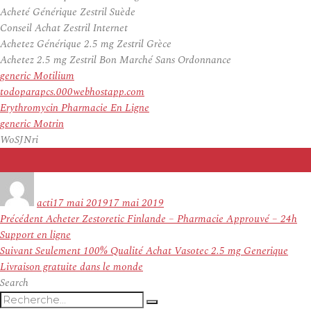
Acheté Générique Zestril Suède
Conseil Achat Zestril Internet
Achetez Générique 2.5 mg Zestril Grèce
Achetez 2.5 mg Zestril Bon Marché Sans Ordonnance
generic Motilium
todoparapcs.000webhostapp.com
Erythromycin Pharmacie En Ligne
generic Motrin
WoSJNri
Auteur
Publié
le
acti
17 mai 2019
17 mai 2019
Navigation
Article
Précédent
Acheter Zestoretic Finlande – Pharmacie Approuvé – 24h
de
précédent :
Support en ligne
l’article
Article
Suivant
Seulement 100% Qualité Achat Vasotec 2.5 mg Generique
suivant :
Livraison gratuite dans le monde
Search
Recherche
Recherche