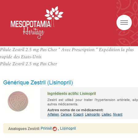
Pilule Zestril 2.5 mg Pas Cher * Avec Prescription * Expédition la plus
rapide des Etats-Unis
Pilule Zestril 2.5 mg Pas Cher