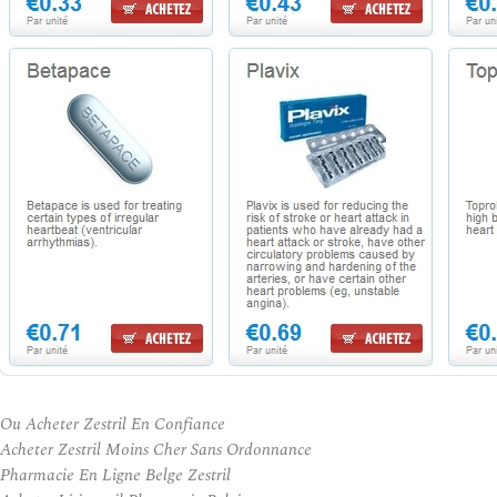
Ou Acheter Zestril En Confiance
Acheter Zestril Moins Cher Sans Ordonnance
Pharmacie En Ligne Belge Zestril