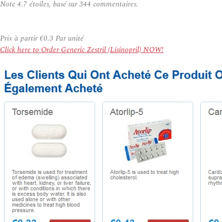
Note
4.7
étoiles, basé sur
344
commentaires.
Prix à partir
€0.3
Par unité
Click here to Order Generic Zestril (Lisinopril) NOW!