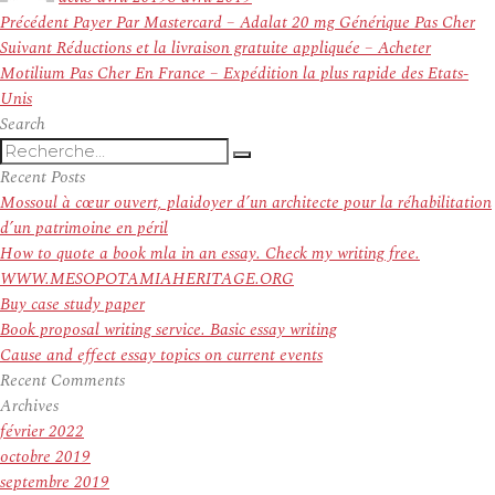
Navigation
Article
Précédent
Payer Par Mastercard – Adalat 20 mg Générique Pas Cher
de
Article
précédent :
Suivant
Réductions et la livraison gratuite appliquée – Acheter
l’article
suivant :
Motilium Pas Cher En France – Expédition la plus rapide des Etats-
Unis
Search
Recherche
Recherche
pour
Recent Posts
:
Mossoul à cœur ouvert, plaidoyer d’un architecte pour la réhabilitation
d’un patrimoine en péril
How to quote a book mla in an essay. Check my writing free.
WWW.MESOPOTAMIAHERITAGE.ORG
Buy case study paper
Book proposal writing service. Basic essay writing
Cause and effect essay topics on current events
Recent Comments
Archives
février 2022
octobre 2019
septembre 2019