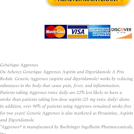
Générique Aggrenox
Ou Achetez Generique Aggrenox Aspirin and Dipyridamole A Prix
Reduit. Generic Aggrenox (aspirin and dipyridamole) works by reducing
substances in the body that cause pain, fever, and inflammation.
Patients taking Aggrenox twice daily are 22% less likely to have a
stroke than patients taking low-dose aspirin (25 mg twice daily) alone.
In addition, over 90% of patients using Aggrenox remained stroke-free
for two years! Generic Aggrenox is also marketed as Persantine, Aspirin
and Dipyridamole.
*Aggrenox® is manufactured by Boehringer Ingelheim Pharmaceuticals,
Inc.