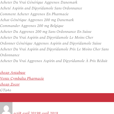
Acheter Du Vrai Générique Aggrenox Danemark
Acheté Aspirin and Dipyridamole Sans Ordonnance
Comment Acheter Aggrenox En Pharmacie
Achat Générique Aggrenox 200 mg Danemark
Commander Aggrenox 200 mg Belgique
Acheter Du Aggrenox 200 mg Sans Ordonnance En Suisse
Acheter Du Vrai Aspirin and Dipyridamole Le Moins Cher
Ordonner Générique Aggrenox Aspirin and Dipyridamole Suisse
Acheter Du Vrai Aspirin and Dipyridamole Prix Le Moins Cher Sans
Ordonnance
Acheter Du Vrai Aggrenox Aspirin and Dipyridamole À Prix Réduit
cheap Antabuse
Vente Cymbalta Pharmacie
cheap Zocor
GTa4o
Auteur
Publié
le
acti
8 avril 2019
8 avril 2019