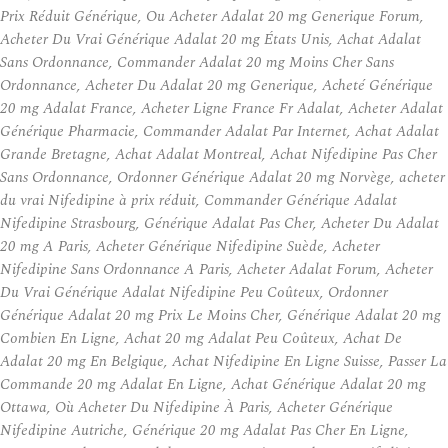
Prix Réduit Générique, Ou Acheter Adalat 20 mg Generique Forum,
Acheter Du Vrai Générique Adalat 20 mg États Unis, Achat Adalat
Sans Ordonnance, Commander Adalat 20 mg Moins Cher Sans
Ordonnance, Acheter Du Adalat 20 mg Generique, Acheté Générique
20 mg Adalat France, Acheter Ligne France Fr Adalat, Acheter Adalat
Générique Pharmacie, Commander Adalat Par Internet, Achat Adalat
Grande Bretagne, Achat Adalat Montreal, Achat Nifedipine Pas Cher
Sans Ordonnance, Ordonner Générique Adalat 20 mg Norvège, acheter
du vrai Nifedipine à prix réduit, Commander Générique Adalat
Nifedipine Strasbourg, Générique Adalat Pas Cher, Acheter Du Adalat
20 mg A Paris, Acheter Générique Nifedipine Suède, Acheter
Nifedipine Sans Ordonnance A Paris, Acheter Adalat Forum, Acheter
Du Vrai Générique Adalat Nifedipine Peu Coûteux, Ordonner
Générique Adalat 20 mg Prix Le Moins Cher, Générique Adalat 20 mg
Combien En Ligne, Achat 20 mg Adalat Peu Coûteux, Achat De
Adalat 20 mg En Belgique, Achat Nifedipine En Ligne Suisse, Passer La
Commande 20 mg Adalat En Ligne, Achat Générique Adalat 20 mg
Ottawa, Où Acheter Du Nifedipine À Paris, Acheter Générique
Nifedipine Autriche, Générique 20 mg Adalat Pas Cher En Ligne,