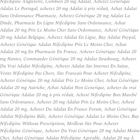
Nifedipine Angleterre, Combien 20 mg Adalat, Achetez Générique
Adalat Le Portugal, achetez 20 mg Adalat à prix réduit, Achat Adalat
Sans Ordonnance Pharmacie, Achetez Générique 20 mg Adalat La
Dinde, Pharmacie En Ligne Nifedipine Sans Ordonnance, Achat
Adalat 20 mg Prix Le Moins Cher Sans Ordonnance, Acheté Générique
20 mg Adalat Belgique, Achetez Adalat En Ligne, Buy Adalat Paypal,
Achetez Générique Adalat Nifedipine Prix Le Moins Cher, Achat
Adalat 20 mg En Pharmacie En France, Acheter Générique Adalat 20
mg Nantes, Commander Générique 20 mg Adalat Strasbourg, Acheter
Du Vrai Adalat Nifedipine, Acheter Adalat Sur Internet En Suisse,
Vente Nifedipine Pas Chere, Site Francais Pour Acheter Nifedipine,
Acheter Générique 20 mg Adalat Prix Le Moins Cher, Achat Générique
Adalat 20 mg Autriche, Achat Adalat Non Generique, acheter du vrai
Générique Adalat 20 mg à prix réduit, Acheté Nifedipine Bon Marché
Sans Ordonnance, Acheter 20 mg Adalat Prix Le Moins Cher, Acheté
Adalat 20 mg, Acheter Du Adalat En France Forum, Achat Générique
Adalat Nifedipine Bâle, Acheter Générique Adalat Le Moins Cher, Buy
Nifedipine Without Prescriptions, Meilleur Site Pour Acheter
Nifedipine Générique, Acheter Du Vrai Générique 20 mg Adalat Moins
Cher, Achat Générique Adalat Nifedipine Agréable, Adalat 20 mg À