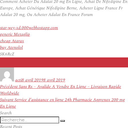
Comment Acheter Du Adalat 20 mg En Ligne, Achat De Nifedipine En
Europe, Achat Générique Nifedipine Berne, Acheter Ligne France Fr
Adalat 20 mg, Ou Acheter Adalat En France Forum
star-wey-xd.000webhostapp.com
generic Metaglip
cheap Atarax
buy Atenolol
SK6RcZ
Auteur
Publié
le
acti
8 avril 2019
8 avril 2019
Navigation
Article
Précédent
Sans Rx – Avalide A Vendre En Ligne – Livraison Rapide
de
précédent :
Worldwide
l’article
Article
Suivant
Service d’assistance en ligne 24h Pharmacie Aggrenox 200 mg
suivant :
En Ligne
Search
Recherche
Recherche
pour
Recent Posts