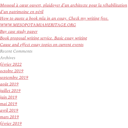
:
Mossoul à cœur ouvert, plaidoyer d’un architecte pour la réhabilitation
d’un patrimoine en péril
How to quote a book mla in an essay. Check my writing free.
WWW.MESOPOTAMIAHERITAGE.ORG
Buy case study paper
Book proposal writing service. Basic essay writing
Cause and effect essay topics on current events
Recent Comments
Archives
février 2022
octobre 2019
septembre 2019
août 2019
juillet 2019
juin 2019
mai 2019
avril 2019
mars 2019
février 2019