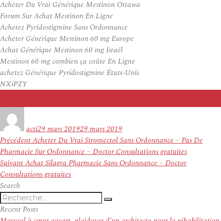
Acheter Du Vrai Générique Mestinon Ottawa
Forum Sur Achat Mestinon En Ligne
Achetez Pyridostigmine Sans Ordonnance
Acheter Générique Mestinon 60 mg Europe
Achat Générique Mestinon 60 mg Israël
Mestinon 60 mg combien ça coûte En Ligne
achetez Générique Pyridostigmine États-Unis
NXiPZY
Auteur
Publié
le
acti
29 mars 2019
29 mars 2019
Navigation
Article
Précédent
Acheter Du Vrai Stromectol Sans Ordonnance – Pas De
de
précédent :
Pharmacie Sur Ordonnance – Doctor Consultations gratuites
l’article
Article
Suivant
Achat Silagra Pharmacie Sans Ordonnance – Doctor
suivant :
Consultations gratuites
Search
Recherche
Recherche
pour
Recent Posts
:
Mossoul à cœur ouvert, plaidoyer d’un architecte pour la réhabilitation