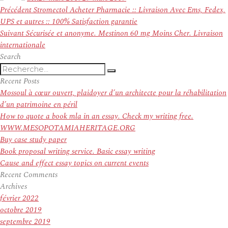
Navigation
Article
Précédent
Stromectol Acheter Pharmacie :: Livraison Avec Ems, Fedex,
de
précédent :
UPS et autres :: 100% Satisfaction garantie
l’article
Article
Suivant
Sécurisée et anonyme. Mestinon 60 mg Moins Cher. Livraison
suivant :
internationale
Search
Recherche
Recherche
pour
Recent Posts
:
Mossoul à cœur ouvert, plaidoyer d’un architecte pour la réhabilitation
d’un patrimoine en péril
How to quote a book mla in an essay. Check my writing free.
WWW.MESOPOTAMIAHERITAGE.ORG
Buy case study paper
Book proposal writing service. Basic essay writing
Cause and effect essay topics on current events
Recent Comments
Archives
février 2022
octobre 2019
septembre 2019