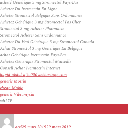
acheté Générique 3 mg Stromectol Pays-Bas
Acheter Du Ivermectin En Ligne
Acheter Stromectol Belgique Sans Ordonnance
Achetez Générique 3 mg Stromectol Pas Cher
Stromectol 3 mg Acheter Pharmacie
Stromectol Acheter Sans Ordonnance
Acheter Du Vrai Générique 3 mg Stromectol Canada
Achat Stromectol 3 mg Generique En Belgique
achat Générique Ivermectin Pays-Bas
Achetez Générique Stromectol Marseille
Conseil Achat Ivermectin Internet
hapid-abdul-ajiz.000webhostapp.com
generic Motrin
cheap Mobic
generic Vibramycin
wh27E
Auteur
Publié
le
acti
29 mars 2019
29 mars 2019