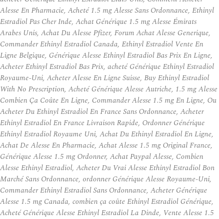
Alesse En Pharmacie, Acheté 1.5 mg Alesse Sans Ordonnance, Ethinyl
Estradiol Pas Cher Inde, Achat Générique 1.5 mg Alesse Émirats
Arabes Unis, Achat Du Alesse Pfizer, Forum Achat Alesse Generique,
Commander Ethinyl Estradiol Canada, Ethinyl Estradiol Vente En
Ligne Belgique, Générique Alesse Ethinyl Estradiol Bas Prix En Ligne,
Acheter Ethinyl Estradiol Bas Prix, acheté Générique Ethinyl Estradiol
Royaume-Uni, Acheter Alesse En Ligne Suisse, Buy Ethinyl Estradiol
With No Prescription, Acheté Générique Alesse Autriche, 1.5 mg Alesse
Combien Ça Coûte En Ligne, Commander Alesse 1.5 mg En Ligne, Ou
Acheter Du Ethinyl Estradiol En France Sans Ordonnance, Acheter
Ethinyl Estradiol En France Livraison Rapide, Ordonner Générique
Ethinyl Estradiol Royaume Uni, Achat Du Ethinyl Estradiol En Ligne,
Achat De Alesse En Pharmacie, Achat Alesse 1.5 mg Original France,
Générique Alesse 1.5 mg Ordonner, Achat Paypal Alesse, Combien
Alesse Ethinyl Estradiol, Acheter Du Vrai Alesse Ethinyl Estradiol Bon
Marché Sans Ordonnance, ordonner Générique Alesse Royaume-Uni,
Commander Ethinyl Estradiol Sans Ordonnance, Acheter Générique
Alesse 1.5 mg Canada, combien ça coûte Ethinyl Estradiol Générique,
Acheté Générique Alesse Ethinyl Estradiol La Dinde, Vente Alesse 1.5