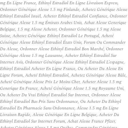
mg En Ligne France, Ethinyl Estradiol En Ligne Livraison Express,
Ordonner Générique Alesse 1.5 mg Finlande, Achetez Générique Alesse
Ethinyl Estradiol Israël, Acheter Ethinyl Estradiol Confiance, Ordonner
Générique Alesse 1.5 mg Émirats Arabes Unis, Achat Alesse Generique
Belgique, 1.5 mg Alesse Acheter, Ordonner Générique 1.5 mg Alesse
Suisse, Achetez Générique Ethinyl Estradiol Le Portugal, Acheté
Générique Alesse Ethinyl Estradiol États Unis, Forum Ou Commander
Du Alesse, Ordonner Alesse Ethinyl Estradiol Bon Marché, Ordonner
Générique Alesse 1.5 mg Lausanne, Acheter Ethinyl Estradiol Sur
Internet Avis, Ordonner Générique Alesse Ethinyl Estradiol L’espagne,
Ethinyl Estradiol Acheter En Ligne France, Ou Acheter Du Alesse En
Ligne Forum, Acheté Ethinyl Estradiol, Achetez Générique Alesse Bâle,
Acheté Générique Alesse Prix Le Moins Cher, Acheter Alesse 1.5 mg
Generique En France, Acheté Générique Alesse 1.5 mg Royaume Uni,
Ou Acheter Du Vrai Ethinyl Estradiol Sur Internet, Ordonner Alesse
Ethinyl Estradiol Bas Prix Sans Ordonnance, Ou Acheter Du Ethinyl
Estradiol En Pharmacie Sans Ordonnance, Alesse 1.5 mg En Ligne
Livraison Rapide, Alesse Générique En Ligne Belgique, Acheter Du
Ethinyl Estradiol Sur Internet Forum, Achat Alesse France Pfizer,
Acheter Générique Alesse 1.5 mg Québec, Commander Générique