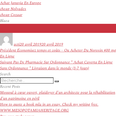
Achat Januvia En Europe
cheap Nolvadex
cheap Cozaar
Blaea
Auteur
Publié
le
acti
20 avril 2019
20 avril 2019
Navigation
Article
Précédent
Économisez temps et coûts – Ou Acheter Du Noroxin 400 mg
de
précédent :
En Ligne
l’article
Article
Suivant
Pas De Pharmacie Sur Ordonnance * Achat Caverta En Ligne
suivant :
Sans Ordonnance * Livraison dans le monde (3-7 Jours)
Search
Recherche
Recherche
pour
Recent Posts
:
Mossoul à cœur ouvert, plaidoyer d’un architecte pour la réhabilitation
d’un patrimoine en péril
How to quote a book mla in an essay. Check my writing free.
WWW.MESOPOTAMIAHERITAGE.ORG