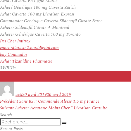
Achat Caverta En Ligne Maroc
Acheté Générique 100 mg Caverta Zürich
Achat Caverta 100 mg Livraison Express
Commander Générique Caverta Sildenafil Citrate Berne
Acheter Sildenafil Citrate A Montreal
Acheter Générique Caverta 100 mg Toronto
Pas Cher Imitrex
concordiataste2.norddigital.com
buy Coumadin
Achat Tizanidine Pharmacie
3WBUic
Auteur
Publié
le
acti
20 avril 2019
20 avril 2019
Navigation
Article
Précédent
Sans Rx :: Commande Alesse 1.5 mg France
de
Article
précédent :
Suivant
Acheter Accutane Moins Cher * Livraison Gratuite
l’article
suivant :
Search
Recherche
Recherche
pour
Recent Posts