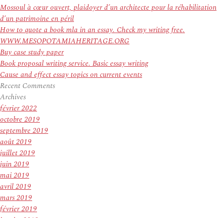
:
Mossoul à cœur ouvert, plaidoyer d’un architecte pour la réhabilitation
d’un patrimoine en péril
How to quote a book mla in an essay. Check my writing free.
WWW.MESOPOTAMIAHERITAGE.ORG
Buy case study paper
Book proposal writing service. Basic essay writing
Cause and effect essay topics on current events
Recent Comments
Archives
février 2022
octobre 2019
septembre 2019
août 2019
juillet 2019
juin 2019
mai 2019
avril 2019
mars 2019
février 2019