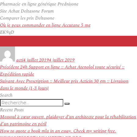
Pharmacie en ligne générique Prednisone
Site Achat Deltasone Forum
Comparer les prix Deltasone
Où je peux commander en ligne Accutane 5 mg
EK9qD
Auteur
Publié
le
acti
4 juillet 2019
4 juillet 2019
Navigation
Article
Précédent
24h Support en ligne :: Achat Atenolol toute sécurité ::
de
précédent :
Expédition rapide
l’article
Article
Suivant
Avec Prescription :: Meilleur prix Acticin 30 gm :: Livraison
suivant :
dans le monde (1-3 Jours)
Search
Recherche
Recherche
pour
Recent Posts
:
Mossoul à cœur ouvert, plaidoyer d’un architecte pour la réhabilitation
d’un patrimoine en péril
How to quote a book mla in an essay. Check my writing free.