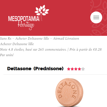
Sans Rx – Acheter Deltasone lille – Airmail Livraison
Acheter Deltasone lille
Note
4.8
étoiles, basé sur
265
commentaires.
|
Prix à partir de
€0.28
Par unité