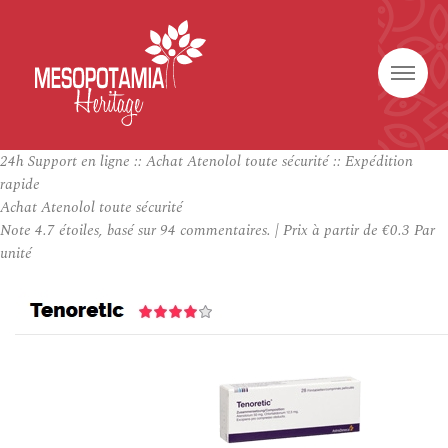
24h Support en ligne :: Achat Atenolol toute sécurité :: Expédition
rapide
Achat Atenolol toute sécurité
Note
4.7
étoiles, basé sur
94
commentaires.
|
Prix à partir de
€0.3
Par
unité