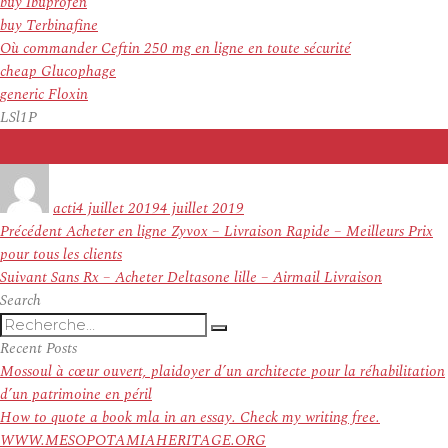
buy Ibuprofen
buy Terbinafine
Où commander Ceftin 250 mg en ligne en toute sécurité
cheap Glucophage
generic Floxin
LSl1P
Auteur
Publié
le
acti
4 juillet 2019
4 juillet 2019
Navigation
Article
Précédent
Acheter en ligne Zyvox – Livraison Rapide – Meilleurs Prix
de
précédent :
pour tous les clients
l’article
Article
Suivant
Sans Rx – Acheter Deltasone lille – Airmail Livraison
suivant :
Search
Recherche
Recherche
pour
Recent Posts
:
Mossoul à cœur ouvert, plaidoyer d’un architecte pour la réhabilitation
d’un patrimoine en péril
How to quote a book mla in an essay. Check my writing free.
WWW.MESOPOTAMIAHERITAGE.ORG