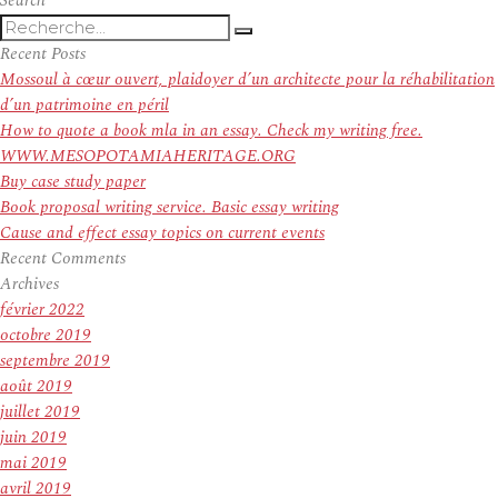
Search
Recherche
Recherche
pour
Recent Posts
:
Mossoul à cœur ouvert, plaidoyer d’un architecte pour la réhabilitation
d’un patrimoine en péril
How to quote a book mla in an essay. Check my writing free.
WWW.MESOPOTAMIAHERITAGE.ORG
Buy case study paper
Book proposal writing service. Basic essay writing
Cause and effect essay topics on current events
Recent Comments
Archives
février 2022
octobre 2019
septembre 2019
août 2019
juillet 2019
juin 2019
mai 2019
avril 2019