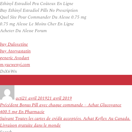
Ethinyl Estradiol Peu Coûteux En Ligne
Buy Ethinyl Estradiol Pills No Prescription
Quel Site Pour Commander Du Alesse 0.75 mg
0.75 mg Alesse Le Moins Cher En Ligne
Acheter Du Alesse Forum
buy Duloxetine
buy Atorvastatin
generic Avodart
m.yuewenyi.com
DsX6Wn
Auteur
Publié
le
acti
21 avril 2019
21 avril 2019
Navigation
Article
Précédent
Bonus Pill avec chaque commande – Achat Glucovance
de
précédent :
400.5 mg En Pharmacie
l’article
Article
Suivant
Toutes les cartes de crédit acceptées. Achat Keflex Au Canada.
suivant :
Livraison gratuite dans le monde