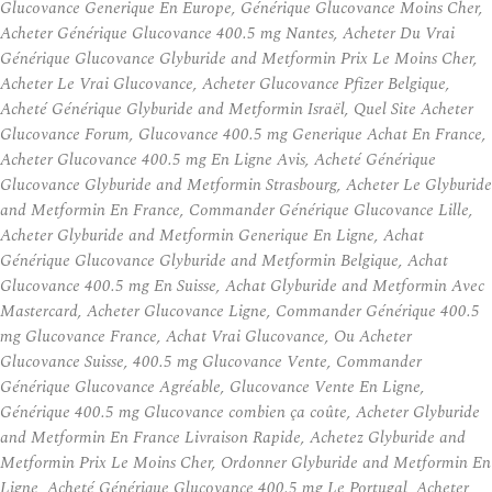
Glucovance Generique En Europe, Générique Glucovance Moins Cher,
Acheter Générique Glucovance 400.5 mg Nantes, Acheter Du Vrai
Générique Glucovance Glyburide and Metformin Prix Le Moins Cher,
Acheter Le Vrai Glucovance, Acheter Glucovance Pfizer Belgique,
Acheté Générique Glyburide and Metformin Israël, Quel Site Acheter
Glucovance Forum, Glucovance 400.5 mg Generique Achat En France,
Acheter Glucovance 400.5 mg En Ligne Avis, Acheté Générique
Glucovance Glyburide and Metformin Strasbourg, Acheter Le Glyburide
and Metformin En France, Commander Générique Glucovance Lille,
Acheter Glyburide and Metformin Generique En Ligne, Achat
Générique Glucovance Glyburide and Metformin Belgique, Achat
Glucovance 400.5 mg En Suisse, Achat Glyburide and Metformin Avec
Mastercard, Acheter Glucovance Ligne, Commander Générique 400.5
mg Glucovance France, Achat Vrai Glucovance, Ou Acheter
Glucovance Suisse, 400.5 mg Glucovance Vente, Commander
Générique Glucovance Agréable, Glucovance Vente En Ligne,
Générique 400.5 mg Glucovance combien ça coûte, Acheter Glyburide
and Metformin En France Livraison Rapide, Achetez Glyburide and
Metformin Prix Le Moins Cher, Ordonner Glyburide and Metformin En
Ligne, Acheté Générique Glucovance 400.5 mg Le Portugal, Acheter