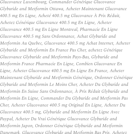
Glucovance Luxembourg, Commander Générique Glucovance
Glyburide and Metformin Ottawa, Acheter Maintenant Glucovance
400.5 mg En Ligne, Acheté 400.5 mg Glucovance À Prix Réduit,
Achetez Générique Glucovance 400.5 mg En Ligne, Acheter
Glucovance 400.5 mg En Ligne Montreal, Pharmacie En Ligne
Glucovance 400.5 mg Sans Ordonnance, Achat Glyburide and
Metformin Au Quebec, Glucovance 400.5 mg Achat Internet, Acheter
Glyburide and Metformin En France Pas Cher, achetez Générique
Glucovance Glyburide and Metformin Pays-Bas, Glyburide and
Metformin France Pharmacie En Ligne, Combien Glucovance En
Ligne, Acheter Glucovance 400.5 mg En Ligne En France, Acheter
Maintenant Glyburide and Metformin Générique, Ordonner Générique
Glyburide and Metformin Le Moins Cher, Acheter Du Glyburide and
Metformin En Suisse Sans Ordonnance, À Prix Réduit Glyburide and
Metformin En Ligne, Commander Du Glyburide and Metformin Pas
Cher, Acheter Glucovance 400.5 mg Original En Ligne, Acheter Du
Glucovance 400.5 mg, Glyburide and Metformin En Ligne Avec
Paypal, Acheter Du Vrai Générique Glucovance Glyburide and
Metformin Japon, Ordonner Générique Glyburide and Metformin
Danemark, Glucovance Glyburide and Metformin Bas Prix, Achetez