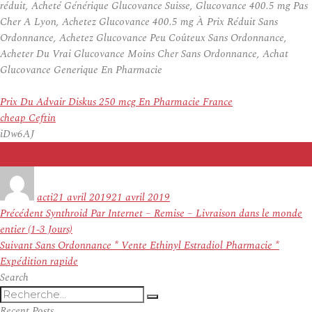
réduit, Acheté Générique Glucovance Suisse, Glucovance 400.5 mg Pas
Cher A Lyon, Achetez Glucovance 400.5 mg À Prix Réduit Sans
Ordonnance, Achetez Glucovance Peu Coûteux Sans Ordonnance,
Acheter Du Vrai Glucovance Moins Cher Sans Ordonnance, Achat
Glucovance Generique En Pharmacie
Prix Du Advair Diskus 250 mcg En Pharmacie France
cheap Ceftin
iDw6AJ
Auteur
Publié
le
acti
21 avril 2019
21 avril 2019
Navigation
Article
Précédent
Synthroid Par Internet – Remise – Livraison dans le monde
de
précédent :
entier (1-3 Jours)
l’article
Article
Suivant
Sans Ordonnance * Vente Ethinyl Estradiol Pharmacie *
suivant :
Expédition rapide
Search
Recherche
Recherche
pour
Recent Posts