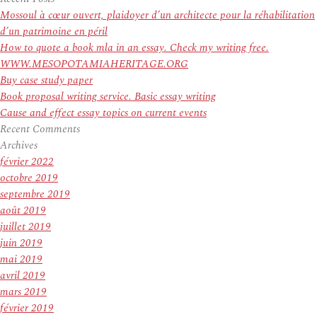
:
Mossoul à cœur ouvert, plaidoyer d’un architecte pour la réhabilitation
d’un patrimoine en péril
How to quote a book mla in an essay. Check my writing free.
WWW.MESOPOTAMIAHERITAGE.ORG
Buy case study paper
Book proposal writing service. Basic essay writing
Cause and effect essay topics on current events
Recent Comments
Archives
février 2022
octobre 2019
septembre 2019
août 2019
juillet 2019
juin 2019
mai 2019
avril 2019
mars 2019
février 2019