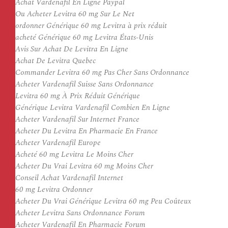
Achat Vardenafil En Ligne Paypal
Ou Acheter Levitra 60 mg Sur Le Net
ordonner Générique 60 mg Levitra à prix réduit
acheté Générique 60 mg Levitra États-Unis
Avis Sur Achat De Levitra En Ligne
Achat De Levitra Quebec
Commander Levitra 60 mg Pas Cher Sans Ordonnance
Acheter Vardenafil Suisse Sans Ordonnance
Levitra 60 mg À Prix Réduit Générique
Générique Levitra Vardenafil Combien En Ligne
Acheter Vardenafil Sur Internet France
Acheter Du Levitra En Pharmacie En France
Acheter Vardenafil Europe
Acheté 60 mg Levitra Le Moins Cher
Acheter Du Vrai Levitra 60 mg Moins Cher
Conseil Achat Vardenafil Internet
60 mg Levitra Ordonner
Acheter Du Vrai Générique Levitra 60 mg Peu Coûteux
Acheter Levitra Sans Ordonnance Forum
Acheter Vardenafil En Pharmacie Forum