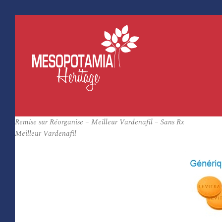
Remise sur Réorganise – Meilleur Vardenafil – Sans Rx
Meilleur Vardenafil