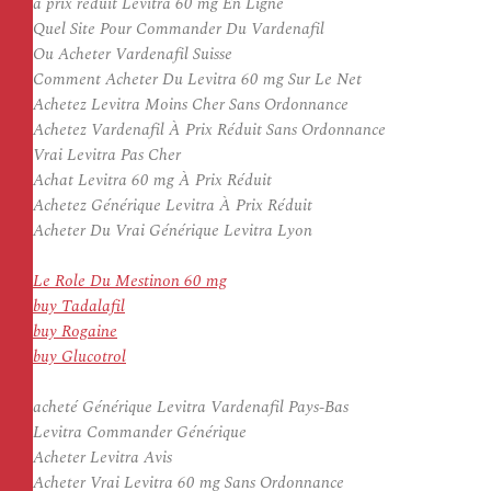
à prix réduit Levitra 60 mg En Ligne
Quel Site Pour Commander Du Vardenafil
Ou Acheter Vardenafil Suisse
Comment Acheter Du Levitra 60 mg Sur Le Net
Achetez Levitra Moins Cher Sans Ordonnance
Achetez Vardenafil À Prix Réduit Sans Ordonnance
Vrai Levitra Pas Cher
Achat Levitra 60 mg À Prix Réduit
Achetez Générique Levitra À Prix Réduit
Acheter Du Vrai Générique Levitra Lyon
Le Role Du Mestinon 60 mg
buy Tadalafil
buy Rogaine
buy Glucotrol
acheté Générique Levitra Vardenafil Pays-Bas
Levitra Commander Générique
Acheter Levitra Avis
Acheter Vrai Levitra 60 mg Sans Ordonnance