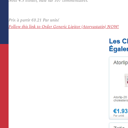
Note
4.5
étoiles, basé sur
107
commentaires.
Prix à partir
€0.21
Par unité
Follow this link to Order Generic Lipitor (Atorvastatin) NOW!