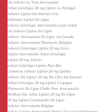
Ou Acheter Le Vrai Atorvastatin
Achat Générique 20 mg Lipitor Le Portugal
Acheter Lipitor Sur Internet Avis
Ordonner Lipitor En Ligne
achetez Générique Atorvastatin à prix réduit
Ou Acheter Lipitor En Ligne
Acheter Atorvastatin En Ligne Au Canada
Acheter Atorvastatin Pharmacie Belgique
Achetez Générique Lipitor 20 mg Grèce
Lipitor Atorvastatin Achat Générique
Lipitor 20 mg Acheter
acheté Générique Lipitor Pays-Bas
Comment Acheter Lipitor 20 mg Quebec
Acheter Du Lipitor 20 mg Pas Cher Sur Internet
Achat Générique 20 mg Lipitor L’espagne
Pharmacie En Ligne Fiable Pour Atorvastatin
Meilleur Site Achat Lipitor 20 mg En Ligne
20 mg Lipitor Commander En Ligne
Acheter Atorvastatin Belgique
Acheté Lipitor Atorvastatin Moins Cher Sans Ordonnance