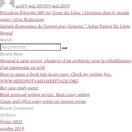
le
acti
19 mai 2019
19 mai 2019
Navigation
Article
Précédent
Zyloprim 300 mg Vente En Ligne / Livraison dans le monde
de
précédent :
entier / Gros Réductions
l’article
Article
Suivant
Économisez de l’argent avec Generics * Achat Famvir En Ligne
suivant :
Paypal
Search
Recherche
Recherche
pour
Recent Posts
:
Mossoul à cœur ouvert, plaidoyer d’un architecte pour la réhabilitation
d’un patrimoine en péril
How to quote a book mla in an essay. Check my writing free.
WWW.MESOPOTAMIAHERITAGE.ORG
Buy case study paper
Book proposal writing service. Basic essay writing
Cause and effect essay topics on current events
Recent Comments
Archives
février 2022
octobre 2019