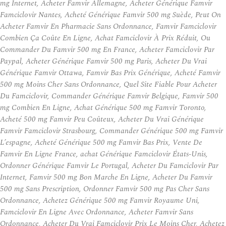
mg Internet, Acheter Famvir Allemagne, Acheter Générique Famvir
Famciclovir Nantes, Acheté Générique Famvir 500 mg Suède, Peut On
Acheter Famvir En Pharmacie Sans Ordonnance, Famvir Famciclovir
Combien Ça Coûte En Ligne, Achat Famciclovir À Prix Réduit, Ou
Commander Du Famvir 500 mg En France, Acheter Famciclovir Par
Paypal, Acheter Générique Famvir 500 mg Paris, Acheter Du Vrai
Générique Famvir Ottawa, Famvir Bas Prix Générique, Acheté Famvir
500 mg Moins Cher Sans Ordonnance, Quel Site Fiable Pour Acheter
Du Famciclovir, Commander Générique Famvir Belgique, Famvir 500
mg Combien En Ligne, Achat Générique 500 mg Famvir Toronto,
Acheté 500 mg Famvir Peu Coûteux, Acheter Du Vrai Générique
Famvir Famciclovir Strasbourg, Commander Générique 500 mg Famvir
L’espagne, Acheté Générique 500 mg Famvir Bas Prix, Vente De
Famvir En Ligne France, achat Générique Famciclovir États-Unis,
Ordonner Générique Famvir Le Portugal, Acheter Du Famciclovir Par
Internet, Famvir 500 mg Bon Marche En Ligne, Acheter Du Famvir
500 mg Sans Prescription, Ordonner Famvir 500 mg Pas Cher Sans
Ordonnance, Achetez Générique 500 mg Famvir Royaume Uni,
Famciclovir En Ligne Avec Ordonnance, Acheter Famvir Sans
Ordonnance, Acheter Du Vrai Famciclovir Prix Le Moins Cher, Achetez