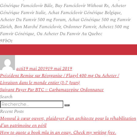
Générique Famciclovir Bâle, Buy Famciclovir Without Rx, Acheter
Générique Famvir Italie, Achat Famciclovir Générique Belgique,
Acheter Du Famvir 500 mg Forum, Achat Générique 500 mg Famvir
Zürich, Bon Marché Famciclovir, Ordonner Famvir, Achetez 500 mg
Famvir Générique, Ou Acheter Du Famvir Au Quebec
9FbOz
Auteur
Publié
le
acti
19 mai 2019
19 mai 2019
Navigation
Article
Précédent
Remise sur Réorganise / Flagyl 400 mg Ou Acheter /
de
précédent :
Livraison dans le monde entier (3-7 Jours)
l’article
Article
Suivant
Payer Par BTC :: Carbamazepine Ordonnance
suivant :
Search
Recherche
Recherche
pour
Recent Posts
:
Mossoul à cœur ouvert, plaidoyer d’un architecte pour la réhabilitation
d’un patrimoine en péril
How to quote a book mla in an essay. Check my writing free.