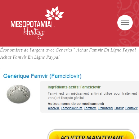
Économisez de l’argent avec Generics * Achat Famvir En Ligne Paypal
Achat Famvir En Ligne Paypal