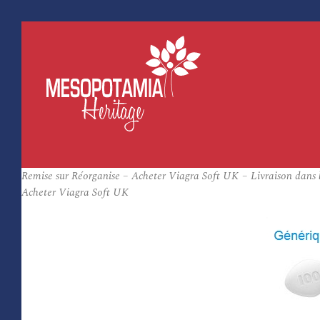
Remise sur Réorganise – Acheter Viagra Soft UK – Livraison dans 
Acheter Viagra Soft UK