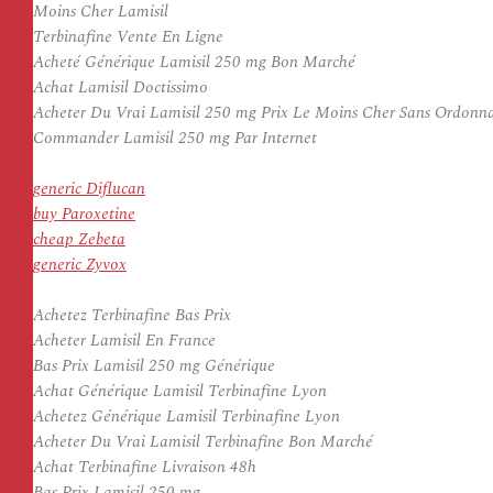
Moins Cher Lamisil
Terbinafine Vente En Ligne
Acheté Générique Lamisil 250 mg Bon Marché
Achat Lamisil Doctissimo
Acheter Du Vrai Lamisil 250 mg Prix Le Moins Cher Sans Ordonn
Commander Lamisil 250 mg Par Internet
generic Diflucan
buy Paroxetine
cheap Zebeta
generic Zyvox
Achetez Terbinafine Bas Prix
Acheter Lamisil En France
Bas Prix Lamisil 250 mg Générique
Achat Générique Lamisil Terbinafine Lyon
Achetez Générique Lamisil Terbinafine Lyon
Acheter Du Vrai Lamisil Terbinafine Bon Marché
Achat Terbinafine Livraison 48h
Bas Prix Lamisil 250 mg