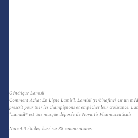
Générique Lamisil
Comment Achat En Ligne Lamisil. Lamisil (terbinafine) est un médi
prescrit pour tuer les champignons et empêcher leur croissance. Lam
*Lamisil® est une marque déposée de Novartis Pharmaceuticals
Note
4.3
étoiles, basé sur
88
commentaires.