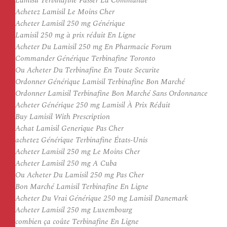
Lamisil Terbinafine Passer La Commande
Achetez Lamisil Le Moins Cher
Acheter Lamisil 250 mg Générique
Lamisil 250 mg à prix réduit En Ligne
Acheter Du Lamisil 250 mg En Pharmacie Forum
Commander Générique Terbinafine Toronto
Ou Acheter Du Terbinafine En Toute Securite
Ordonner Générique Lamisil Terbinafine Bon Marché
Ordonner Lamisil Terbinafine Bon Marché Sans Ordonnance
Acheter Générique 250 mg Lamisil À Prix Réduit
Buy Lamisil With Prescription
Achat Lamisil Generique Pas Cher
achetez Générique Terbinafine États-Unis
Acheter Lamisil 250 mg Le Moins Cher
Acheter Lamisil 250 mg A Cuba
Ou Acheter Du Lamisil 250 mg Pas Cher
Bon Marché Lamisil Terbinafine En Ligne
Acheter Du Vrai Générique 250 mg Lamisil Danemark
Acheter Lamisil 250 mg Luxembourg
combien ça coûte Terbinafine En Ligne