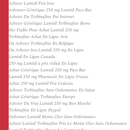
Acheter Lamisil Fois Jour
ordonner Générique 250 mg Lamisil Pays-Bas
Acheter Du Terbinafine Par Internet
Acheter Générique Lamisil Terbinafine Berne
Site Fiable Pour Achat Lamisil 250 mg
Terbinafine Achat En Ligne Avis
Ou Acheter Terbinafine En Belgique
Ou Acheter Son Lamisil 250 mg En Ligne
Lamisil En Ligne Canada
250 mg Lamisil à prix réduit En Ligne
Achat Générique Lamisil 250 mg Pays Bas
Lamisil 250 mg Pharmacie En Ligne France
Achat 250 mg Lamisil Peu Coûteux
Acheter Terbinafine Sans Ordonnance En Suisse
Achat Générique Terbinafine Europe
Acheter Du Vrai Lamisil 250 mg Bon Marché
Terbinafine En Ligne Paypal
Ordonner Lamisil Moins Cher Sans Ordonnance
Acheté Lamisil Terbinafine Prix Le Moins Cher Sans Ordonnance