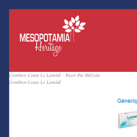
Combien Coute Le Lamisil – Payer Par BitCoin
Combien Coute Le Lamisil