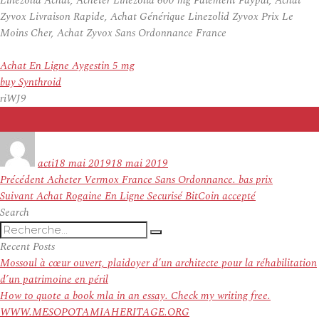
Linezolid Achat, Acheter Linezolid 600 mg Paiement Paypal, Achat
Zyvox Livraison Rapide, Achat Générique Linezolid Zyvox Prix Le
Moins Cher, Achat Zyvox Sans Ordonnance France
Achat En Ligne Aygestin 5 mg
buy Synthroid
riWJ9
Auteur
Publié
le
acti
18 mai 2019
18 mai 2019
Navigation
Article
Précédent
Acheter Vermox France Sans Ordonnance. bas prix
de
Article
précédent :
Suivant
Achat Rogaine En Ligne Securisé BitCoin accepté
l’article
suivant :
Search
Recherche
Recherche
pour
Recent Posts
:
Mossoul à cœur ouvert, plaidoyer d’un architecte pour la réhabilitation
d’un patrimoine en péril
How to quote a book mla in an essay. Check my writing free.
WWW.MESOPOTAMIAHERITAGE.ORG