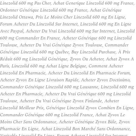
Linezolid 600 mg Pas Cher, Achat Generique Linezolid 600 mg France,
Ordonner Générique Linezolid 600 mg France, Achat Générique
Linezolid Ottawa, Prix Le Moins Cher Linezolid 600 mg En Ligne,
Forum Acheter Du Linezolid Sur Internet, Linezolid 600 mg En Ligne
Avec Paypal, Acheter Du Vrai Linezolid 600 mg Sur Internet, Linezolid
600 mg Commander En France, Acheter Générique 600 mg Linezolid
Toulouse, Acheter Du Vrai Générique Zyvox Toulouse, Commander
Générique Linezolid 600 mg Québec, Buy Linezolid Purchase, À Prix
Réduit 600 mg Linezolid Générique, Zyvox Ou Acheter, Achat Zyvox A
Paris, Linezolid 600 mg Achat Ligne Belgique, Comment Acheter
Linezolid En Pharmacie, Acheter Du Linezolid En Pharmacie Forum,
Acheter Zyvox En Ligne Livraison Rapide, Acheter Zyvox Doctissimo,
Commander Générique Linezolid 600 mg Lausanne, Linezolid 600 mg
Acheter En Pharmacie, Acheter Du Vrai Générique 600 mg Linezolid
Toulouse, Acheter Du Vrai Générique Zyvox Finlande, Acheter
Linezolid Meilleur Prix, Générique Linezolid Zyvox Combien En Ligne,
Commander Générique 600 mg Linezolid France, Achat Zyvox Le
Moins Cher Sans Ordonnance, Acheter Générique Zyvox Bâle, Zyvox
Pharmacie En Ligne, Achat Linezolid Bon Marché Sans Ordonnance,
Veritable Linezolid En Ligne, Forum Acheter Linezolid Sur Internet,