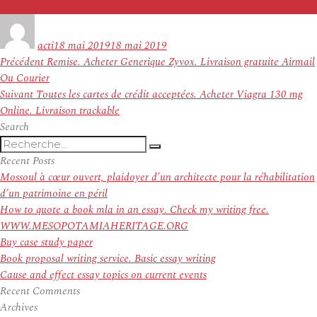
Auteur
Publié
le
acti
18 mai 2019
18 mai 2019
Navigation
Article
Précédent
Remise. Acheter Generique Zyvox. Livraison gratuite Airmail
de
précédent :
Ou Courier
l’article
Article
Suivant
Toutes les cartes de crédit acceptées. Acheter Viagra 130 mg
suivant :
Online. Livraison trackable
Search
Recherche
Recherche
pour
Recent Posts
:
Mossoul à cœur ouvert, plaidoyer d’un architecte pour la réhabilitation
d’un patrimoine en péril
How to quote a book mla in an essay. Check my writing free.
WWW.MESOPOTAMIAHERITAGE.ORG
Buy case study paper
Book proposal writing service. Basic essay writing
Cause and effect essay topics on current events
Recent Comments
Archives