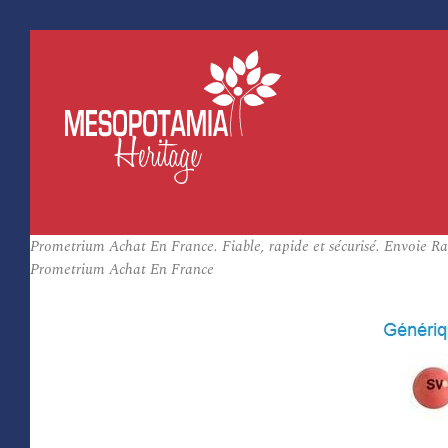
Prometrium Achat En France. Fiable, rapide et sécurisé. Envoie R
Prometrium Achat En France