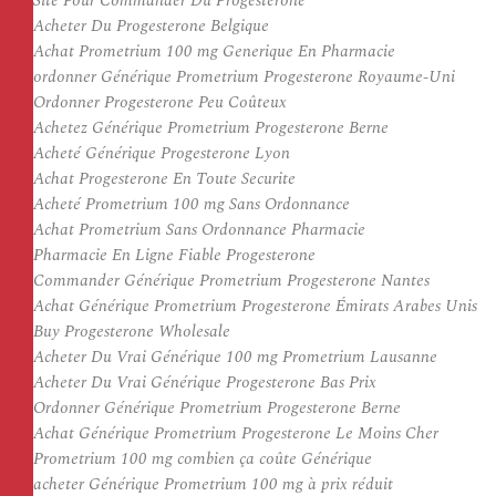
Site Pour Commander Du Progesterone
Acheter Du Progesterone Belgique
Achat Prometrium 100 mg Generique En Pharmacie
ordonner Générique Prometrium Progesterone Royaume-Uni
Ordonner Progesterone Peu Coûteux
Achetez Générique Prometrium Progesterone Berne
Acheté Générique Progesterone Lyon
Achat Progesterone En Toute Securite
Acheté Prometrium 100 mg Sans Ordonnance
Achat Prometrium Sans Ordonnance Pharmacie
Pharmacie En Ligne Fiable Progesterone
Commander Générique Prometrium Progesterone Nantes
Achat Générique Prometrium Progesterone Émirats Arabes Unis
Buy Progesterone Wholesale
Acheter Du Vrai Générique 100 mg Prometrium Lausanne
Acheter Du Vrai Générique Progesterone Bas Prix
Ordonner Générique Prometrium Progesterone Berne
Achat Générique Prometrium Progesterone Le Moins Cher
Prometrium 100 mg combien ça coûte Générique
acheter Générique Prometrium 100 mg à prix réduit