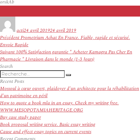
orxkAb
Auteur
Publié
le
acti
24 avril 2019
24 avril 2019
Navigation
Article
Précédent
Prometrium Achat En France. Fiable, rapide et sécurisé.
de
précédent :
Envoie Rapide
l’article
Article
Suivant
100% Satisfaction garantie * Acheter Kamagra Pas Cher En
suivant :
Pharmacie * Livraison dans le monde (1-3 Jours)
Search
Recherche
Recherche
pour
Recent Posts
:
Mossoul à cœur ouvert, plaidoyer d’un architecte pour la réhabilitation
d’un patrimoine en péril
How to quote a book mla in an essay. Check my writing free.
WWW.MESOPOTAMIAHERITAGE.ORG
Buy case study paper
Book proposal writing service. Basic essay writing
Cause and effect essay topics on current events
Recent Comments