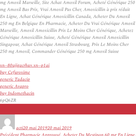
mg Amoxil Marseille, Site Achat Amoxil Forum, Acheté Générique 250
mg Amoxil Bas Prix, Vrai Amoxil Pas Cher, Amoxicillin à prix réduit
En Ligne, Achat Générique Amoxicillin Canada, Acheter Du Amoxil
250 mg En Belgique En Pharmacie, Acheter Du Vrai Générique Amoxil
Marseille, Amoxil Amoxicillin Prix Le Moins Cher Générique, Achetez
Générique Amoxicillin Suisse, Acheté Générique Amoxil Amoxicillin
Singapour, Achat Générique Amoxil Strasbourg, Prix Le Moins Cher
250 mg Amoxil, Commander Générique 250 mg Amoxil Suisse
xn--80ajjgacrhuv.xn--p1ai
buy Cefuroxime
generic Tadacip
generic Avapro
buy Indomethacin
6pQ6ZR
Auteur
Publié
le
acti
20 mai 2019
20 mai 2019
Navigation
Article
Précédent
Pharmacie Approuvé. Acheter Du Mestinon 60 mg En Ligne.