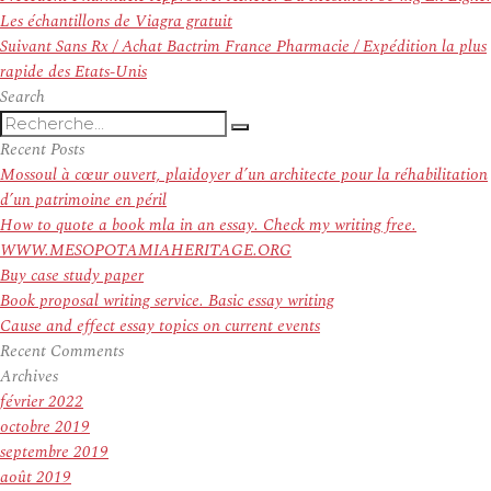
de
précédent :
Les échantillons de Viagra gratuit
l’article
Article
Suivant
Sans Rx / Achat Bactrim France Pharmacie / Expédition la plus
suivant :
rapide des Etats-Unis
Search
Recherche
Recherche
pour
Recent Posts
:
Mossoul à cœur ouvert, plaidoyer d’un architecte pour la réhabilitation
d’un patrimoine en péril
How to quote a book mla in an essay. Check my writing free.
WWW.MESOPOTAMIAHERITAGE.ORG
Buy case study paper
Book proposal writing service. Basic essay writing
Cause and effect essay topics on current events
Recent Comments
Archives
février 2022
octobre 2019
septembre 2019
août 2019