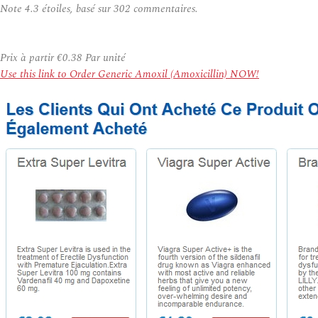
Note
4.3
étoiles, basé sur
302
commentaires.
Prix à partir
€0.38
Par unité
Use this link to Order Generic Amoxil (Amoxicillin) NOW!