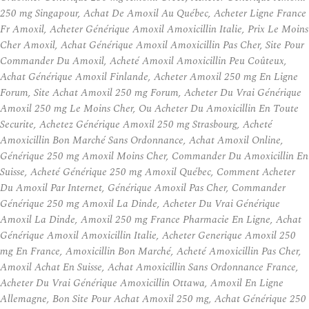
250 mg Singapour, Achat De Amoxil Au Québec, Acheter Ligne France
Fr Amoxil, Acheter Générique Amoxil Amoxicillin Italie, Prix Le Moins
Cher Amoxil, Achat Générique Amoxil Amoxicillin Pas Cher, Site Pour
Commander Du Amoxil, Acheté Amoxil Amoxicillin Peu Coûteux,
Achat Générique Amoxil Finlande, Acheter Amoxil 250 mg En Ligne
Forum, Site Achat Amoxil 250 mg Forum, Acheter Du Vrai Générique
Amoxil 250 mg Le Moins Cher, Ou Acheter Du Amoxicillin En Toute
Securite, Achetez Générique Amoxil 250 mg Strasbourg, Acheté
Amoxicillin Bon Marché Sans Ordonnance, Achat Amoxil Online,
Générique 250 mg Amoxil Moins Cher, Commander Du Amoxicillin En
Suisse, Acheté Générique 250 mg Amoxil Québec, Comment Acheter
Du Amoxil Par Internet, Générique Amoxil Pas Cher, Commander
Générique 250 mg Amoxil La Dinde, Acheter Du Vrai Générique
Amoxil La Dinde, Amoxil 250 mg France Pharmacie En Ligne, Achat
Générique Amoxil Amoxicillin Italie, Acheter Generique Amoxil 250
mg En France, Amoxicillin Bon Marché, Acheté Amoxicillin Pas Cher,
Amoxil Achat En Suisse, Achat Amoxicillin Sans Ordonnance France,
Acheter Du Vrai Générique Amoxicillin Ottawa, Amoxil En Ligne
Allemagne, Bon Site Pour Achat Amoxil 250 mg, Achat Générique 250