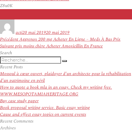
Z8u0K
Auteur
Publié
le
acti
20 mai 2019
20 mai 2019
Navigation
Article
Précédent
Aggrenox 200 mg Acheter En Ligne – Meds À Bas Prix
de
Article
précédent :
Suivant
prix moins chère Acheter Amoxicillin En France
l’article
suivant :
Search
Recherche
Recherche
pour
Recent Posts
:
Mossoul à cœur ouvert, plaidoyer d’un architecte pour la réhabilitation
d’un patrimoine en péril
How to quote a book mla in an essay. Check my writing free.
WWW.MESOPOTAMIAHERITAGE.ORG
Buy case study paper
Book proposal writing service. Basic essay writing
Cause and effect essay topics on current events
Recent Comments
Archives