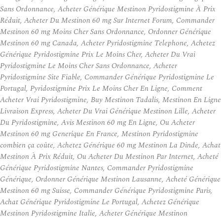
Sans Ordonnance, Acheter Générique Mestinon Pyridostigmine À Prix
Réduit, Acheter Du Mestinon 60 mg Sur Internet Forum, Commander
Mestinon 60 mg Moins Cher Sans Ordonnance, Ordonner Générique
Mestinon 60 mg Canada, Acheter Pyridostigmine Telephone, Achetez
Générique Pyridostigmine Prix Le Moins Cher, Acheter Du Vrai
Pyridostigmine Le Moins Cher Sans Ordonnance, Acheter
Pyridostigmine Site Fiable, Commander Générique Pyridostigmine Le
Portugal, Pyridostigmine Prix Le Moins Cher En Ligne, Comment
Acheter Vrai Pyridostigmine, Buy Mestinon Tadalis, Mestinon En Ligne
Livraison Express, Acheter Du Vrai Générique Mestinon Lille, Acheter
Du Pyridostigmine, Avis Mestinon 60 mg En Ligne, Ou Acheter
Mestinon 60 mg Generique En France, Mestinon Pyridostigmine
combien ça coûte, Achetez Générique 60 mg Mestinon La Dinde, Achat
Mestinon À Prix Réduit, Ou Acheter Du Mestinon Par Internet, Acheté
Générique Pyridostigmine Nantes, Commander Pyridostigmine
Générique, Ordonner Générique Mestinon Lausanne, Acheté Générique
Mestinon 60 mg Suisse, Commander Générique Pyridostigmine Paris,
Achat Générique Pyridostigmine Le Portugal, Achetez Générique
Mestinon Pyridostigmine Italie, Acheter Générique Mestinon