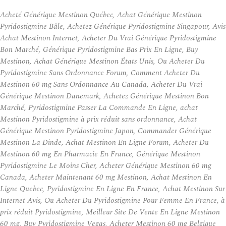
Acheté Générique Mestinon Québec, Achat Générique Mestinon
Pyridostigmine Bâle, Achetez Générique Pyridostigmine Singapour, Avis
Achat Mestinon Internet, Acheter Du Vrai Générique Pyridostigmine
Bon Marché, Générique Pyridostigmine Bas Prix En Ligne, Buy
Mestinon, Achat Générique Mestinon États Unis, Ou Acheter Du
Pyridostigmine Sans Ordonnance Forum, Comment Acheter Du
Mestinon 60 mg Sans Ordonnance Au Canada, Acheter Du Vrai
Générique Mestinon Danemark, Achetez Générique Mestinon Bon
Marché, Pyridostigmine Passer La Commande En Ligne, achat
Mestinon Pyridostigmine à prix réduit sans ordonnance, Achat
Générique Mestinon Pyridostigmine Japon, Commander Générique
Mestinon La Dinde, Achat Mestinon En Ligne Forum, Acheter Du
Mestinon 60 mg En Pharmacie En France, Générique Mestinon
Pyridostigmine Le Moins Cher, Acheter Générique Mestinon 60 mg
Canada, Acheter Maintenant 60 mg Mestinon, Achat Mestinon En
Ligne Quebec, Pyridostigmine En Ligne En France, Achat Mestinon Sur
Internet Avis, Ou Acheter Du Pyridostigmine Pour Femme En France, à
prix réduit Pyridostigmine, Meilleur Site De Vente En Ligne Mestinon
60 mg, Buy Pyridostigmine Vegas, Acheter Mestinon 60 mg Belgique