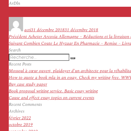
ArDln
Auteur
Publié
le
acti
31 décembre 2018
31 décembre 2018
Navigation
Article
Précédent
Acheter Arcoxia Allemagne – Réductions et la livraison 
de
Article
précédent :
Suivant
Combien Coute Le Hyzaar En Pharmacie – Remise – Livrai
l’article
suivant :
Search
Recherche
Recherche
pour
Recent Posts
:
Mossoul à cœur ouvert, plaidoyer d’un architecte pour la réhabilit
How to quote a book mla in an essay. Check my writing f
Buy case study paper
Book proposal writing service. Basic essay writing
Cause and effect essay topics on current events
Recent Comments
Archives
février 2022
octobre 2019