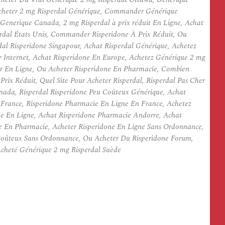
 Acheter 2 mg Risperdal Générique, Commander Générique
Generique Canada, 2 mg Risperdal à prix réduit En Ligne, Achat
erdal États Unis, Commander Risperidone À Prix Réduit, Ou
al Risperidone Singapour, Achat Risperdal Générique, Achetez
Internet, Achat Risperidone En Europe, Achetez Générique 2 mg
her En Ligne, Ou Acheter Risperidone En Pharmacie, Combien
ix Réduit, Quel Site Pour Acheter Risperdal, Risperdal Pas Cher
nada, Risperdal Risperidone Peu Coûteux Générique, Achat
e France, Risperidone Pharmacie En Ligne En France, Achetez
one En Ligne, Achat Risperidone Pharmacie Andorre, Achat
ne En Pharmacie, Acheter Risperidone En Ligne Sans Ordonnance,
u Coûteux Sans Ordonnance, Ou Acheter Du Risperidone Forum,
 Acheté Générique 2 mg Risperdal Suède