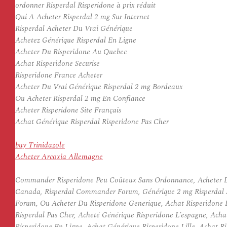
ordonner Risperdal Risperidone à prix réduit
Qui A Acheter Risperdal 2 mg Sur Internet
Risperdal Acheter Du Vrai Générique
Achetez Générique Risperdal En Ligne
Acheter Du Risperidone Au Quebec
Achat Risperidone Securise
Risperidone France Acheter
Acheter Du Vrai Générique Risperdal 2 mg Bordeaux
Ou Acheter Risperdal 2 mg En Confiance
Acheter Risperidone Site Français
Achat Générique Risperdal Risperidone Pas Cher
buy Trinidazole
Acheter Arcoxia Allemagne
Commander Risperidone Peu Coûteux Sans Ordonnance, Acheter Du 
Canada, Risperdal Commander Forum, Générique 2 mg Risperdal A
Forum, Ou Acheter Du Risperidone Generique, Achat Risperidone 
Risperdal Pas Cher, Acheté Générique Risperidone L’espagne, Acha
Risperidone En Ligne, Achat Générique Risperidone Lille, Achat 