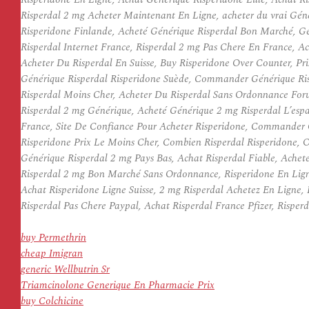
Risperdal 2 mg Acheter Maintenant En Ligne, acheter du vrai Gén
Risperidone Finlande, Acheté Générique Risperdal Bon Marché, Gé
Risperdal Internet France, Risperdal 2 mg Pas Chere En France, 
Acheter Du Risperdal En Suisse, Buy Risperidone Over Counter, P
Générique Risperdal Risperidone Suède, Commander Générique Ris
Risperdal Moins Cher, Acheter Du Risperdal Sans Ordonnance Foru
Risperdal 2 mg Générique, Acheté Générique 2 mg Risperdal L’espa
France, Site De Confiance Pour Acheter Risperidone, Commander 
Risperidone Prix Le Moins Cher, Combien Risperdal Risperidone, 
Générique Risperdal 2 mg Pays Bas, Achat Risperdal Fiable, Ache
Risperdal 2 mg Bon Marché Sans Ordonnance, Risperidone En Ligne
Achat Risperidone Ligne Suisse, 2 mg Risperdal Achetez En Ligne
Risperdal Pas Chere Paypal, Achat Risperdal France Pfizer, Rispe
buy Permethrin
cheap Imigran
generic Wellbutrin Sr
Triamcinolone Generique En Pharmacie Prix
buy Colchicine