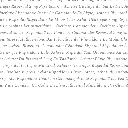
érique Risperdal 2 mg Pays-Bas, Ou Acheter Du Risperdal Sur Le Net,
nérique Risperidone Passer La Commande En Ligne, Acheter Risperdal 
Acheté Risperdal Risperidone Le Moins Cher, Achat Générique 2 mg Risp
rix Le Moins Cher Risperidone Générique, Commander Générique Risperd
perdal Suède, Risperdal 2 mg Combien, Commander Risperdal 2 mg Sur 
m, Risperdal Risperidone Bas Prix, Risperdal Risperidone Le Moins C
gne, Acheté Risperdal, Commander Générique Risperdal Risperidone À Pr
Générique Risperidone Bâle, Acheter Risperdal Sans Ordonnance Au Ca
Ou Acheter Du Risperdal 2 mg En Thailande, Acheter Pilule Risperidon
ter Risperdal En Ligne Montreal, Achetez Générique Risperdal Risperid
 Livraison Express, Achat Risperidone Ligne France, Achat Risperido
, Risperdal Risperidone Combien Générique, Acheté Risperdal 2 mg Pe
rdal 2 mg Combien Ça Coûte En Ligne, Risperdal Risperidone Pas Cher,