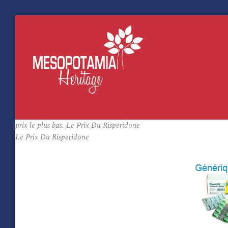
prix le plus bas. Le Prix Du Risperidone
Le Prix Du Risperidone