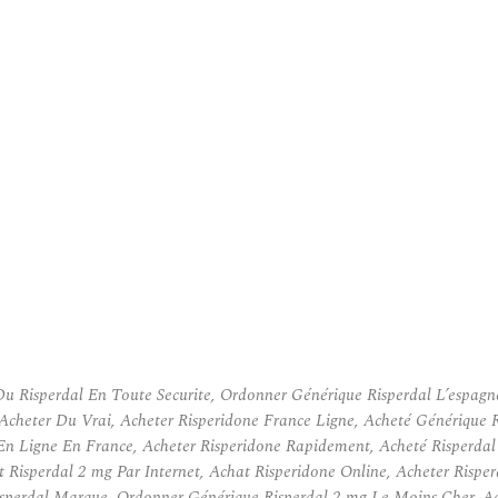
Risperdal En Toute Securite, Ordonner Générique Risperdal L’espagne
cheter Du Vrai, Acheter Risperidone France Ligne, Acheté Générique
En Ligne En France, Acheter Risperidone Rapidement, Acheté Risperda
t Risperdal 2 mg Par Internet, Achat Risperidone Online, Acheter Rispe
Risperdal Marque, Ordonner Générique Risperdal 2 mg Le Moins Cher, A