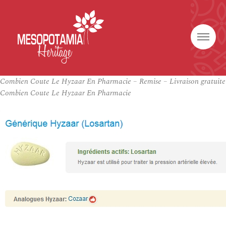
Combien Coute Le Hyzaar En Pharmacie – Remise – Livraison gratuite
Combien Coute Le Hyzaar En Pharmacie