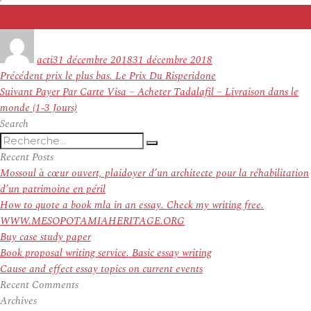
Auteur
Publié
le
acti
31 décembre 2018
31 décembre 2018
Navigation
Article
Précédent
prix le plus bas. Le Prix Du Risperidone
de
Article
précédent :
Suivant
Payer Par Carte Visa – Acheter Tadalafil – Livraison dans le
l’article
suivant :
monde (1-3 Jours)
Search
Recherche
Recherche
pour
Recent Posts
:
Mossoul à cœur ouvert, plaidoyer d’un architecte pour la réhabilitation
d’un patrimoine en péril
How to quote a book mla in an essay. Check my writing free.
WWW.MESOPOTAMIAHERITAGE.ORG
Buy case study paper
Book proposal writing service. Basic essay writing
Cause and effect essay topics on current events
Recent Comments
Archives