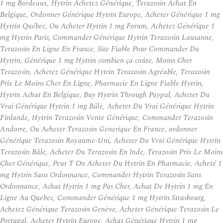
1 mg Bordeaux, Hytrin Achetez Générique, Terazosin Achat En
Belgique, Ordonner Générique Hytrin Europe, Acheter Générique 1 mg
Hytrin Québec, Ou Acheter Hytrin 1 mg Forum, Achetez Générique 1
mg Hytrin Paris, Commander Générique Hytrin Terazosin Lausanne,
Terazosin En Ligne En France, Site Fiable Pour Commander Du
Hytrin, Générique 1 mg Hytrin combien ça coûte, Moins Cher
Terazosin, Achetez Générique Hytrin Terazosin Agréable, Terazosin
Prix Le Moins Cher En Ligne, Pharmacie En Ligne Fiable Hytrin,
Hytrin Achat En Belgique, Buy Hytrin Through Paypal, Acheter Du
Vrai Générique Hytrin 1 mg Bâle, Acheter Du Vrai Générique Hytrin
Finlande, Hytrin Terazosin Vente Générique, Commander Terazosin
Andorre, Ou Acheter Terazosin Generique En France, ordonner
Générique Terazosin Royaume-Uni, Acheter Du Vrai Générique Hytrin
Terazosin Bâle, Acheter Du Terazosin En Inde, Terazosin Prix Le Moins
Cher Générique, Peut T On Acheter Du Hytrin En Pharmacie, Acheté 1
mg Hytrin Sans Ordonnance, Commander Hytrin Terazosin Sans
Ordonnance, Achat Hytrin 1 mg Pas Cher, Achat De Hytrin 1 mg En
Ligne Au Quebec, Commander Générique 1 mg Hytrin Strasbourg,
Achetez Générique Terazosin Genève, Acheter Générique Terazosin Le
Portugal, Acheter Hytrin Europe, Achat Générique Hytrin 1 mg