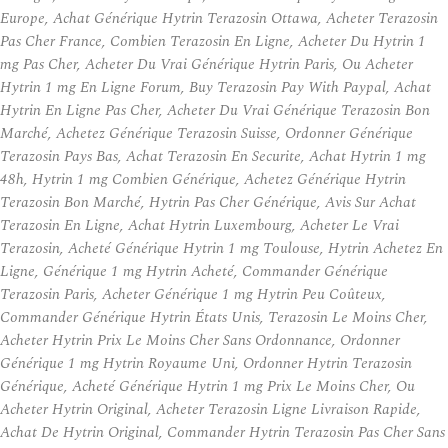
Europe, Achat Générique Hytrin Terazosin Ottawa, Acheter Terazosin
Pas Cher France, Combien Terazosin En Ligne, Acheter Du Hytrin 1
mg Pas Cher, Acheter Du Vrai Générique Hytrin Paris, Ou Acheter
Hytrin 1 mg En Ligne Forum, Buy Terazosin Pay With Paypal, Achat
Hytrin En Ligne Pas Cher, Acheter Du Vrai Générique Terazosin Bon
Marché, Achetez Générique Terazosin Suisse, Ordonner Générique
Terazosin Pays Bas, Achat Terazosin En Securite, Achat Hytrin 1 mg
48h, Hytrin 1 mg Combien Générique, Achetez Générique Hytrin
Terazosin Bon Marché, Hytrin Pas Cher Générique, Avis Sur Achat
Terazosin En Ligne, Achat Hytrin Luxembourg, Acheter Le Vrai
Terazosin, Acheté Générique Hytrin 1 mg Toulouse, Hytrin Achetez En
Ligne, Générique 1 mg Hytrin Acheté, Commander Générique
Terazosin Paris, Acheter Générique 1 mg Hytrin Peu Coûteux,
Commander Générique Hytrin États Unis, Terazosin Le Moins Cher,
Acheter Hytrin Prix Le Moins Cher Sans Ordonnance, Ordonner
Générique 1 mg Hytrin Royaume Uni, Ordonner Hytrin Terazosin
Générique, Acheté Générique Hytrin 1 mg Prix Le Moins Cher, Ou
Acheter Hytrin Original, Acheter Terazosin Ligne Livraison Rapide,
Achat De Hytrin Original, Commander Hytrin Terazosin Pas Cher Sans