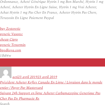
Ordonnance, Acheté Générique Hytrin 1 mg Bon Marché, Hytrin 1 mg
Acheté, Acheter Hytrin En Ligne Suisse, Hytrin 1 mg Vrai Acheter,
Achat Hytrin 1 mg Pas Cher En France, Acheter Hytrin Pas Chere,
Terazosin En Ligne Paiement Paypal
buy Zestoretic
generic Vasotec
cheap Cipro
generic Tenormin
bpodkova.com
1Ih84w
Auteur
Publié
le
acti
23 avril 2019
23 avril 2019
Navigation
Article
Précédent
Acheter Keflex Canada En Ligne / Livraison dans le monde
de
précédent :
entier / Payer Par Mastercard
l’article
Article
Suivant
24h Support en ligne Acheter Carbamazepine Generique Pas
suivant :
Cher Pas De Pharmacie Rx
Search