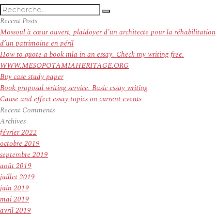
Recherche
Recherche
pour
Recent Posts
:
Mossoul à cœur ouvert, plaidoyer d’un architecte pour la réhabilitation
d’un patrimoine en péril
How to quote a book mla in an essay. Check my writing free.
WWW.MESOPOTAMIAHERITAGE.ORG
Buy case study paper
Book proposal writing service. Basic essay writing
Cause and effect essay topics on current events
Recent Comments
Archives
février 2022
octobre 2019
septembre 2019
août 2019
juillet 2019
juin 2019
mai 2019
avril 2019