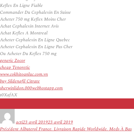
Keflex En Ligne Fiable
Commander Du Cephalexin En Suisse
Acheter 750 mg Keflex Moins Cher
Achat Cephalexin Internet Avis
Achat Keflex A Montreal
Acheter Cephalexin En Ligne Quebec
Acheter Cephalexin En Ligne Pas Cher
Ou Acheter Du Keflex 750 mg
generic Zocor
cheap Tenoretic
www.cokhitoanluc.com.vn
buy Sildenafil Citrate
sherwinlidon.000webhostapp.com
t0XafAX
Auteur
Publié
le
acti
23 avril 2019
23 avril 2019
Navigation
Article
Précédent
Albuterol France. Livraison Rapide Worldwide. Meds À Bas