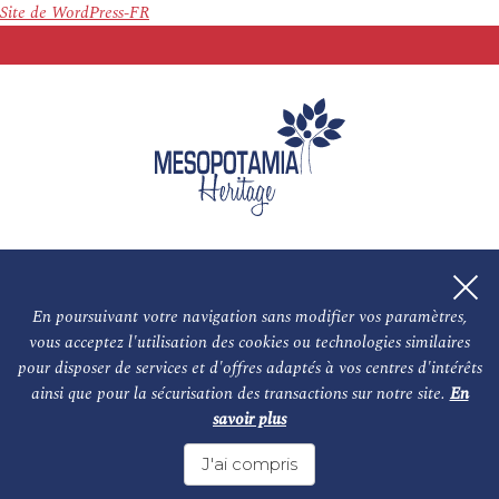
Site de WordPress-FR
En poursuivant votre navigation sans modifier vos paramètres,
vous acceptez l'utilisation des cookies ou technologies similaires
L'association
NOS PARTENAIRES
pour disposer de services et d'offres adaptés à vos centres d'intérêts
ainsi que pour la sécurisation des transactions sur notre site.
En
Le conseil scientifique et nos experts
Les auteurs
savoir plus
Mentions légales
Nous contacter
J'ai compris