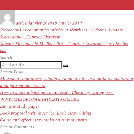
Auteur
Publié
le
acti
18 janvier 2019
18 janvier 2019
Navigation
Article
Précédent
Les commandes privées et sécurisées – Acheter Avodart
de
précédent :
Switzerland – Courrier Livraison
l’article
Article
Suivant
Fluconazole Meilleur Prix – Courrier Livraison – prix le plus
suivant :
bas
Search
Recherche
Recherche
pour
Recent Posts
:
Mossoul à cœur ouvert, plaidoyer d’un architecte pour la réhabilitation
d’un patrimoine en péril
How to quote a book mla in an essay. Check my writing free.
WWW.MESOPOTAMIAHERITAGE.ORG
Buy case study paper
Book proposal writing service. Basic essay writing
Cause and effect essay topics on current events
Recent Comments
Archives