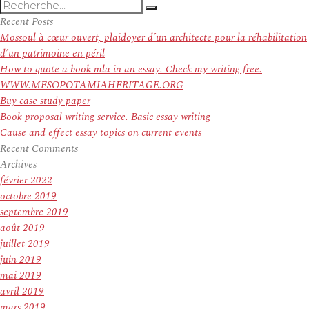
Recherche
Recherche
pour
Recent Posts
:
Mossoul à cœur ouvert, plaidoyer d’un architecte pour la réhabilitation
d’un patrimoine en péril
How to quote a book mla in an essay. Check my writing free.
WWW.MESOPOTAMIAHERITAGE.ORG
Buy case study paper
Book proposal writing service. Basic essay writing
Cause and effect essay topics on current events
Recent Comments
Archives
février 2022
octobre 2019
septembre 2019
août 2019
juillet 2019
juin 2019
mai 2019
avril 2019
mars 2019