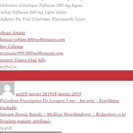
Ordonner Générique Diflucan 200 mg Japon
Achat Diflucan 200 mg Ligne Suisse
Acheter Du Vrai Générique Fluconazole Lyon
cheap Artane
banzai-rafting.000webhostapp.com
buy Colospa
testiranje999.000webhostapp.com
generic Viagra Oral Jelly
6xDvGyt
Auteur
Publié
le
acti
18 janvier 2019
18 janvier 2019
Navigation
Article
Précédent
Prescription De Lexapro 5 mg – bas prix – Expédition
de
précédent :
trackable
l’article
Article
Suivant
Envoie Rapide :: Meilleur Norethindrone :: Réductions et la
suivant :
livraison gratuite appliquée
Search