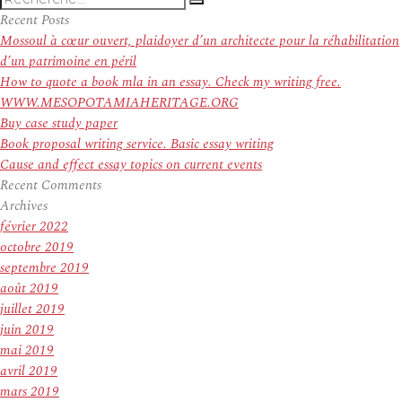
Recherche
pour
Recent Posts
:
Mossoul à cœur ouvert, plaidoyer d’un architecte pour la réhabilitation
d’un patrimoine en péril
How to quote a book mla in an essay. Check my writing free.
WWW.MESOPOTAMIAHERITAGE.ORG
Buy case study paper
Book proposal writing service. Basic essay writing
Cause and effect essay topics on current events
Recent Comments
Archives
février 2022
octobre 2019
septembre 2019
août 2019
juillet 2019
juin 2019
mai 2019
avril 2019
mars 2019