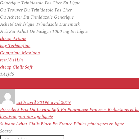
Générique Trinidazole Pas Cher En Ligne
Ou Trouver Du Trinidazole Pas Cher
Ou Acheter Du Trinidazole Generique
Acheté Générique Trinidazole Danemark
Avis Sur Achat De Fasigyn 1000 mg En Ligne
cheap Artane
buy Terbinafine
Comprimé Mestinon
test18.i1i.in
cheap Cialis Soft
1AeJdS
Auteur
Publié
le
acti
6 avril 2019
6 avril 2019
Navigation
Article
Précédent
Prix Du Levitra Soft En Pharmacie France – Réductions et la
de
précédent :
livraison gratuite appliquée
l’article
Article
Suivant
Achat Cialis Black En France Pilules génériques en ligne
suivant :
Search
Recherche