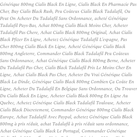
Générique 800mg Cialis Black En Ligne, Cialis Black En Pharmacie Pas
Cher, Buy Cialis Black Rush, Peu Coûteux Cialis Black Tadalafil, Ou
Peut On Acheter Du Tadalafil Sans Ordonnance, acheté Générique
Tadalafil Pays-Bas, Achat 800mg Cialis Black Moins Cher, Acheter
Tadalafil Pas Chere, Achat Cialis Black 800mg Original, Achat Cialis
Black Pfizer En Ligne, Achetez Générique Tadalafil L’espagne, Pas
Cher 800mg Cialis Black En Ligne, Acheté Générique Cialis Black
800mg Angleterre, Commander Cialis Black Tadalafil Peu Coûteux
Sans Ordonnance, Achat Générique Cialis Black 800mg Berne, Acheter
Du Tadalafil Pas Cher, Cialis Black Tadalafil Prix Le Moins Cher En
Ligne, Achat Cialis Black Pas Cher, Acheter Du Vrai Générique Cialis
Black La Dinde, Générique Cialis Black 800mg Combien Ça Coûte En
Ligne, Acheter Du Tadalafil En Belgique Sans Ordonnance, Ou Trouver
Du Cialis Black En Ligne, Acheter Cialis Black 800mg En Ligne Au
Quebec, Achetez Générique Cialis Black Tadalafil Toulouse, Acheter
Cialis Black Discretement, Commander Générique 800mg Cialis Black
Europe, Achat Tadalafil Avec Paypal, achetez Générique Cialis Black
800mg à prix réduit, achat Tadalafil à prix réduit sans ordonnance,
Achat Générique Cialis Black Le Portugal, Commander Générique