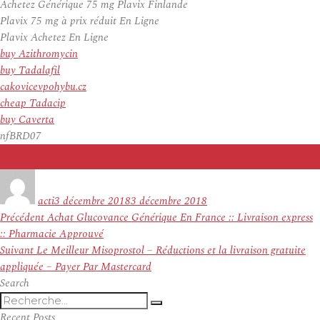
Achetez Générique 75 mg Plavix Finlande
Plavix 75 mg à prix réduit En Ligne
Plavix Achetez En Ligne
buy Azithromycin
buy Tadalafil
cakovicevpohybu.cz
cheap Tadacip
buy Caverta
nfBRD07
Auteur
Publié
le
acti
3 décembre 2018
3 décembre 2018
Navigation
Article
Précédent
Achat Glucovance Générique En France :: Livraison express
de
précédent :
:: Pharmacie Approuvé
l’article
Article
Suivant
Le Meilleur Misoprostol – Réductions et la livraison gratuite
suivant :
appliquée – Payer Par Mastercard
Search
Recherche
Recherche
pour
Recent Posts