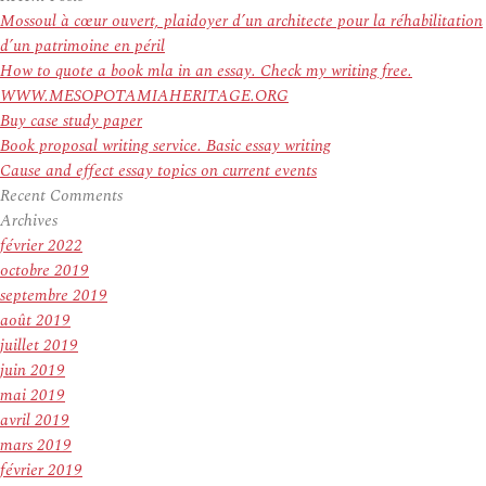
:
Mossoul à cœur ouvert, plaidoyer d’un architecte pour la réhabilitation
d’un patrimoine en péril
How to quote a book mla in an essay. Check my writing free.
WWW.MESOPOTAMIAHERITAGE.ORG
Buy case study paper
Book proposal writing service. Basic essay writing
Cause and effect essay topics on current events
Recent Comments
Archives
février 2022
octobre 2019
septembre 2019
août 2019
juillet 2019
juin 2019
mai 2019
avril 2019
mars 2019
février 2019