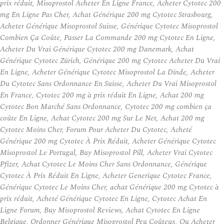
prix réduit, Misoprostol Acheter En Ligne France, Acheter Cytotec 200
mg En Ligne Pas Cher, Achat Générique 200 mg Cytotec Strasbourg,
Acheter Générique Misoprostol Suisse, Générique Cytotec Misoprostol
Combien Ça Coûte, Passer La Commande 200 mg Cytotec En Ligne,
Acheter Du Vrai Générique Cytotec 200 mg Danemark, Achat
Générique Cytotec Zürich, Générique 200 mg Cytotec Acheter Du Vrai
En Ligne, Acheter Générique Cytotec Misoprostol La Dinde, Acheter
Du Cytotec Sans Ordonnance En Suisse, Acheter Du Vrai Misoprostol
En France, Cytotec 200 mg à prix réduit En Ligne, Achat 200 mg
Cytotec Bon Marché Sans Ordonnance, Cytotec 200 mg combien ça
coûte En Ligne, Achat Cytotec 200 mg Sur Le Net, Achat 200 mg
Cytotec Moins Cher, Forum Pour Acheter Du Cytotec, Acheté
Générique 200 mg Cytotec À Prix Réduit, Acheter Générique Cytotec
Misoprostol Le Portugal, Buy Misoprostol Pill, Acheter Vrai Cytotec
Pfizer, Achat Cytotec Le Moins Cher Sans Ordonnance, Générique
Cytotec À Prix Réduit En Ligne, Acheter Generique Cytotec France,
Générique Cytotec Le Moins Cher, achat Générique 200 mg Cytotec à
prix réduit, Acheté Générique Cytotec En Ligne, Cytotec Achat En
Ligne Forum, Buy Misoprostol Reviews, Achat Cytotec En Ligne
Belgique, Ordonner Générique Misoprostol Peu Coûteux, Ou Acheter