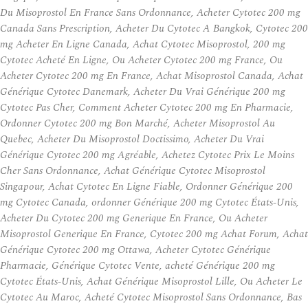
Du Misoprostol En France Sans Ordonnance, Acheter Cytotec 200 mg
Canada Sans Prescription, Acheter Du Cytotec A Bangkok, Cytotec 200
mg Acheter En Ligne Canada, Achat Cytotec Misoprostol, 200 mg
Cytotec Acheté En Ligne, Ou Acheter Cytotec 200 mg France, Ou
Acheter Cytotec 200 mg En France, Achat Misoprostol Canada, Achat
Générique Cytotec Danemark, Acheter Du Vrai Générique 200 mg
Cytotec Pas Cher, Comment Acheter Cytotec 200 mg En Pharmacie,
Ordonner Cytotec 200 mg Bon Marché, Acheter Misoprostol Au
Quebec, Acheter Du Misoprostol Doctissimo, Acheter Du Vrai
Générique Cytotec 200 mg Agréable, Achetez Cytotec Prix Le Moins
Cher Sans Ordonnance, Achat Générique Cytotec Misoprostol
Singapour, Achat Cytotec En Ligne Fiable, Ordonner Générique 200
mg Cytotec Canada, ordonner Générique 200 mg Cytotec États-Unis,
Acheter Du Cytotec 200 mg Generique En France, Ou Acheter
Misoprostol Generique En France, Cytotec 200 mg Achat Forum, Achat
Générique Cytotec 200 mg Ottawa, Acheter Cytotec Générique
Pharmacie, Générique Cytotec Vente, acheté Générique 200 mg
Cytotec États-Unis, Achat Générique Misoprostol Lille, Ou Acheter Le
Cytotec Au Maroc, Acheté Cytotec Misoprostol Sans Ordonnance, Bas