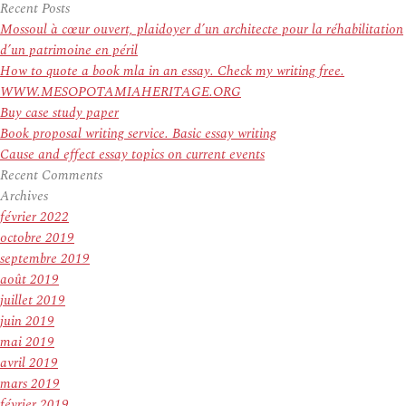
pour
Recent Posts
:
Mossoul à cœur ouvert, plaidoyer d’un architecte pour la réhabilitation
d’un patrimoine en péril
How to quote a book mla in an essay. Check my writing free.
WWW.MESOPOTAMIAHERITAGE.ORG
Buy case study paper
Book proposal writing service. Basic essay writing
Cause and effect essay topics on current events
Recent Comments
Archives
février 2022
octobre 2019
septembre 2019
août 2019
juillet 2019
juin 2019
mai 2019
avril 2019
mars 2019
février 2019