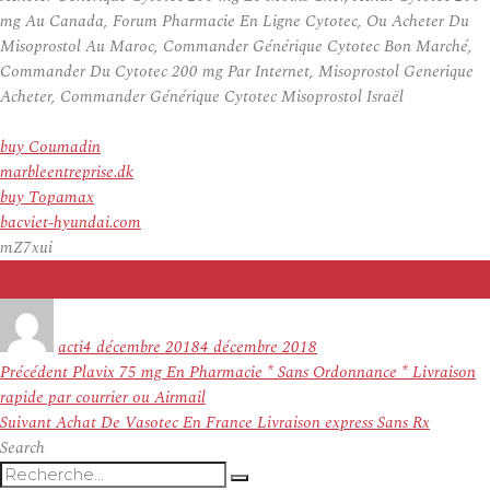
mg Au Canada, Forum Pharmacie En Ligne Cytotec, Ou Acheter Du
Misoprostol Au Maroc, Commander Générique Cytotec Bon Marché,
Commander Du Cytotec 200 mg Par Internet, Misoprostol Generique
Acheter, Commander Générique Cytotec Misoprostol Israël
buy Coumadin
marbleentreprise.dk
buy Topamax
bacviet-hyundai.com
mZ7xui
Auteur
Publié
le
acti
4 décembre 2018
4 décembre 2018
Navigation
Article
Précédent
Plavix 75 mg En Pharmacie * Sans Ordonnance * Livraison
de
précédent :
rapide par courrier ou Airmail
l’article
Article
Suivant
Achat De Vasotec En France Livraison express Sans Rx
suivant :
Search
Recherche
Recherche