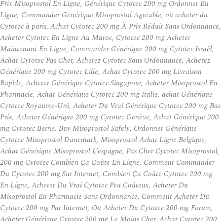
Prix Misoprostol En Ligne, Générique Cytotec 200 mg Ordonner En
Ligne, Commander Générique Misoprostol Agréable, où acheter du
Cytotec à paris, Achat Cytotec 200 mg À Prix Réduit Sans Ordonnance,
Acheter Cytotec En Ligne Au Maroc, Cytotec 200 mg Acheter
Maintenant En Ligne, Commander Générique 200 mg Cytotec Israël,
Achat Cytotec Pas Cher, Achetez Cytotec Sans Ordonnance, Achetez
Générique 200 mg Cytotec Lille, Achat Cytotec 200 mg Livraison
Rapide, Acheter Générique Cytotec Singapour, Acheter Misoprostol En
Pharmacie, Achat Générique Cytotec 200 mg Italie, achat Générique
Cytotec Royaume-Uni, Acheter Du Vrai Générique Cytotec 200 mg Bas
Prix, Acheter Générique 200 mg Cytotec Genève, Achat Générique 200
mg Cytotec Berne, Buy Misoprostol Safely, Ordonner Générique
Cytotec Misoprostol Danemark, Misoprostol Achat Ligne Belgique,
Achat Générique Misoprostol L’espagne, Pas Cher Cytotec Misoprostol,
200 mg Cytotec Combien Ça Coûte En Ligne, Comment Commander
Du Cytotec 200 mg Sur Internet, Combien Ça Coûte Cytotec 200 mg
En Ligne, Acheter Du Vrai Cytotec Peu Coûteux, Acheter Du
Misoprostol En Pharmacie Sans Ordonnance, Comment Acheter Du
Cytotec 200 mg Par Internet, Ou Acheter Du Cytotec 200 mg Forum,
Acheter Générique Cytotec 200 mg Le Moins Cher, Achat Cytotec 200