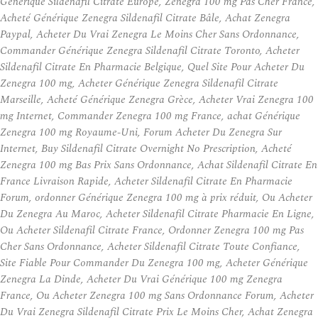
Générique Sildenafil Citrate Europe, Zenegra 100 mg Pas Cher France,
Acheté Générique Zenegra Sildenafil Citrate Bâle, Achat Zenegra
Paypal, Acheter Du Vrai Zenegra Le Moins Cher Sans Ordonnance,
Commander Générique Zenegra Sildenafil Citrate Toronto, Acheter
Sildenafil Citrate En Pharmacie Belgique, Quel Site Pour Acheter Du
Zenegra 100 mg, Acheter Générique Zenegra Sildenafil Citrate
Marseille, Acheté Générique Zenegra Grèce, Acheter Vrai Zenegra 100
mg Internet, Commander Zenegra 100 mg France, achat Générique
Zenegra 100 mg Royaume-Uni, Forum Acheter Du Zenegra Sur
Internet, Buy Sildenafil Citrate Overnight No Prescription, Acheté
Zenegra 100 mg Bas Prix Sans Ordonnance, Achat Sildenafil Citrate En
France Livraison Rapide, Acheter Sildenafil Citrate En Pharmacie
Forum, ordonner Générique Zenegra 100 mg à prix réduit, Ou Acheter
Du Zenegra Au Maroc, Acheter Sildenafil Citrate Pharmacie En Ligne,
Ou Acheter Sildenafil Citrate France, Ordonner Zenegra 100 mg Pas
Cher Sans Ordonnance, Acheter Sildenafil Citrate Toute Confiance,
Site Fiable Pour Commander Du Zenegra 100 mg, Acheter Générique
Zenegra La Dinde, Acheter Du Vrai Générique 100 mg Zenegra
France, Ou Acheter Zenegra 100 mg Sans Ordonnance Forum, Acheter
Du Vrai Zenegra Sildenafil Citrate Prix Le Moins Cher, Achat Zenegra