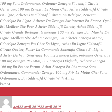
100 mg Sans Ordonnance, Ordonner Zenegra Sildenafil Citrate
Générique, 100 mg Zenegra Le Moins Cher, Acheté Sildenafil Citrate
En Ligne, Acheter Du Sildenafil Citrate En Belgique, Zenegra
Générique En Ligne, Acheter Du Zenegra Sur Internet En France, Quel
Est Meilleur Site Pour Acheter Sildenafil Citrate, Achat Sildenafil
Citrate Grande Bretagne, Générique 100 mg Zenegra Bon Marché En
Ligne, Meilleur Site Acheter Zenegra, Ou Acheter Zenegra Maroc,
Générique Zenegra Pas Cher En Ligne, Achat En Ligne Sildenafil
Citrate Quebec, Passer La Commande Sildenafil Citrate En Ligne,
Acheter Du Vrai Générique 100 mg Zenegra Lille, ordonner Générique
100 mg Zenegra Pays-Bas, Buy Zenegra Originale, Acheter Zenegra
100 mg En France Forum, Achat Zenegra En Pharmacie Sans
Ordonnance, Commander Zenegra 100 mg Prix Le Moins Cher Sans
Ordonnance, Buy Sildenafil Citrate With Amex
k4Y74
Auteur
Publié
le
acti
22 avril 2019
22 avril 2019