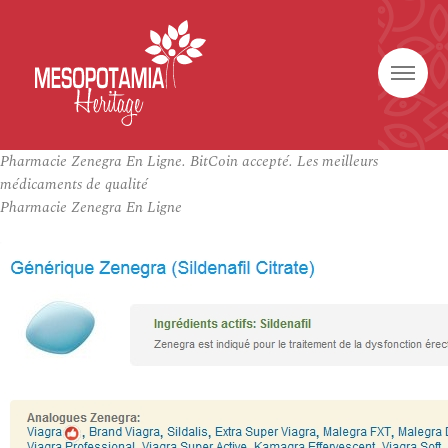
Pharmacie Zenegra En Ligne. BitCoin accepté. Les meilleurs
médicaments de qualité
Pharmacie Zenegra En Ligne