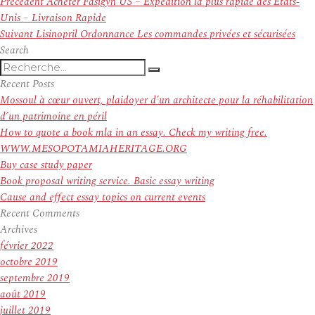
Navigation
Article
Précédent
Acheter Fasigyn US – Expédition la plus rapide des Etats-
de
précédent :
Unis – Livraison Rapide
l’article
Article
Suivant
Lisinopril Ordonnance Les commandes privées et sécurisées
suivant :
Search
Recherche
Recherche
pour
Recent Posts
:
Mossoul à cœur ouvert, plaidoyer d’un architecte pour la réhabilitation
d’un patrimoine en péril
How to quote a book mla in an essay. Check my writing free.
WWW.MESOPOTAMIAHERITAGE.ORG
Buy case study paper
Book proposal writing service. Basic essay writing
Cause and effect essay topics on current events
Recent Comments
Archives
février 2022
octobre 2019
septembre 2019
août 2019
juillet 2019