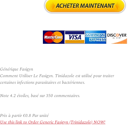
Générique Fasigyn
Comment Utiliser Le Fasigyn. Tinidazole est utilisé pour traiter
certaines infections parasitaires et bactériennes.
Note
4.2
étoiles, basé sur
350
commentaires.
Prix à partir
€0.8
Par unité
Use this link to Order Generic Fasigyn (Trinidazole) NOW!