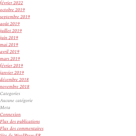
février 2022
octobre 2019
septembre 2019
août 2019
juillet 2019
juin 2019
mai 2019
avril 2019
mars 2019
février 2019
janvier 2019
décembre 2018
novembre 2018
Categories
Aucune catégorie
Meta
Connexion
Flux des publications
Flux des commentaires
Site de WordPress-FR