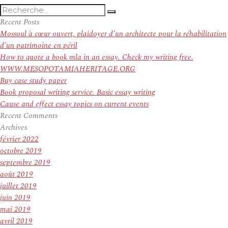
Recherche
Recherche
pour
Recent Posts
:
Mossoul à cœur ouvert, plaidoyer d’un architecte pour la réhabilitation
d’un patrimoine en péril
How to quote a book mla in an essay. Check my writing free.
WWW.MESOPOTAMIAHERITAGE.ORG
Buy case study paper
Book proposal writing service. Basic essay writing
Cause and effect essay topics on current events
Recent Comments
Archives
février 2022
octobre 2019
septembre 2019
août 2019
juillet 2019
juin 2019
mai 2019
avril 2019