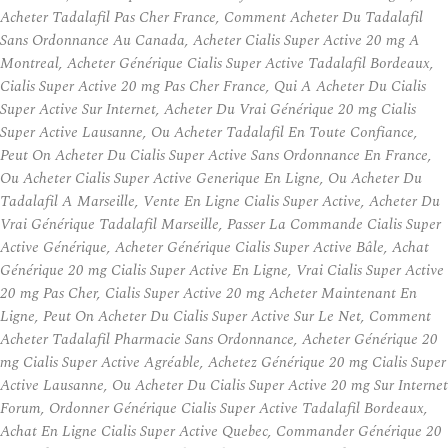
Acheter Tadalafil Pas Cher France, Comment Acheter Du Tadalafil
Sans Ordonnance Au Canada, Acheter Cialis Super Active 20 mg A
Montreal, Acheter Générique Cialis Super Active Tadalafil Bordeaux,
Cialis Super Active 20 mg Pas Cher France, Qui A Acheter Du Cialis
Super Active Sur Internet, Acheter Du Vrai Générique 20 mg Cialis
Super Active Lausanne, Ou Acheter Tadalafil En Toute Confiance,
Peut On Acheter Du Cialis Super Active Sans Ordonnance En France,
Ou Acheter Cialis Super Active Generique En Ligne, Ou Acheter Du
Tadalafil A Marseille, Vente En Ligne Cialis Super Active, Acheter Du
Vrai Générique Tadalafil Marseille, Passer La Commande Cialis Super
Active Générique, Acheter Générique Cialis Super Active Bâle, Achat
Générique 20 mg Cialis Super Active En Ligne, Vrai Cialis Super Active
20 mg Pas Cher, Cialis Super Active 20 mg Acheter Maintenant En
Ligne, Peut On Acheter Du Cialis Super Active Sur Le Net, Comment
Acheter Tadalafil Pharmacie Sans Ordonnance, Acheter Générique 20
mg Cialis Super Active Agréable, Achetez Générique 20 mg Cialis Super
Active Lausanne, Ou Acheter Du Cialis Super Active 20 mg Sur Internet
Forum, Ordonner Générique Cialis Super Active Tadalafil Bordeaux,
Achat En Ligne Cialis Super Active Quebec, Commander Générique 20