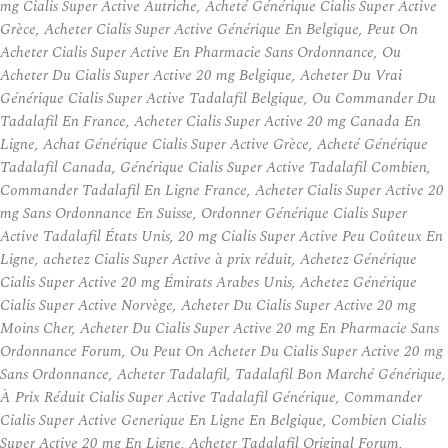
mg Cialis Super Active Autriche, Acheté Générique Cialis Super Active
Grèce, Acheter Cialis Super Active Générique En Belgique, Peut On
Acheter Cialis Super Active En Pharmacie Sans Ordonnance, Ou
Acheter Du Cialis Super Active 20 mg Belgique, Acheter Du Vrai
Générique Cialis Super Active Tadalafil Belgique, Ou Commander Du
Tadalafil En France, Acheter Cialis Super Active 20 mg Canada En
Ligne, Achat Générique Cialis Super Active Grèce, Acheté Générique
Tadalafil Canada, Générique Cialis Super Active Tadalafil Combien,
Commander Tadalafil En Ligne France, Acheter Cialis Super Active 20
mg Sans Ordonnance En Suisse, Ordonner Générique Cialis Super
Active Tadalafil États Unis, 20 mg Cialis Super Active Peu Coûteux En
Ligne, achetez Cialis Super Active à prix réduit, Achetez Générique
Cialis Super Active 20 mg Émirats Arabes Unis, Achetez Générique
Cialis Super Active Norvège, Acheter Du Cialis Super Active 20 mg
Moins Cher, Acheter Du Cialis Super Active 20 mg En Pharmacie Sans
Ordonnance Forum, Ou Peut On Acheter Du Cialis Super Active 20 mg
Sans Ordonnance, Acheter Tadalafil, Tadalafil Bon Marché Générique,
À Prix Réduit Cialis Super Active Tadalafil Générique, Commander
Cialis Super Active Generique En Ligne En Belgique, Combien Cialis
Super Active 20 mg En Ligne, Acheter Tadalafil Original Forum,