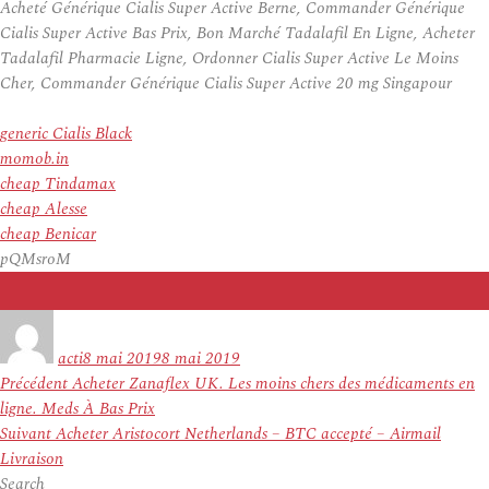
Acheté Générique Cialis Super Active Berne, Commander Générique
Cialis Super Active Bas Prix, Bon Marché Tadalafil En Ligne, Acheter
Tadalafil Pharmacie Ligne, Ordonner Cialis Super Active Le Moins
Cher, Commander Générique Cialis Super Active 20 mg Singapour
generic Cialis Black
momob.in
cheap Tindamax
cheap Alesse
cheap Benicar
pQMsroM
Auteur
Publié
le
acti
8 mai 2019
8 mai 2019
Navigation
Article
Précédent
Acheter Zanaflex UK. Les moins chers des médicaments en
de
précédent :
ligne. Meds À Bas Prix
l’article
Article
Suivant
Acheter Aristocort Netherlands – BTC accepté – Airmail
suivant :
Livraison
Search