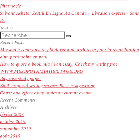
de
précédent :
Pharmacie
l’article
Article
Suivant
Acheter Zestril En Ligne Au Canada – Livraison express – Sans
suivant :
Rx
Search
Recherche
Recherche
pour
Recent Posts
:
Mossoul à cœur ouvert, plaidoyer d’un architecte pour la réhabilitation
d’un patrimoine en péril
How to quote a book mla in an essay. Check my writing free.
WWW.MESOPOTAMIAHERITAGE.ORG
Buy case study paper
Book proposal writing service. Basic essay writing
Cause and effect essay topics on current events
Recent Comments
Archives
février 2022
octobre 2019
septembre 2019
août 2019