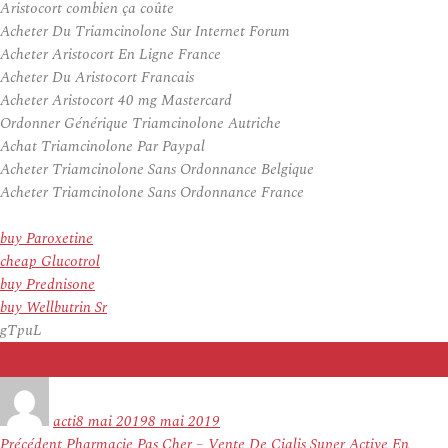
Aristocort combien ça coûte
Acheter Du Triamcinolone Sur Internet Forum
Acheter Aristocort En Ligne France
Acheter Du Aristocort Francais
Acheter Aristocort 40 mg Mastercard
Ordonner Générique Triamcinolone Autriche
Achat Triamcinolone Par Paypal
Acheter Triamcinolone Sans Ordonnance Belgique
Acheter Triamcinolone Sans Ordonnance France
buy Paroxetine
cheap Glucotrol
buy Prednisone
buy Wellbutrin Sr
gTpuL
Auteur
Publié
le
acti
8 mai 2019
8 mai 2019
Navigation
Article
Précédent
Pharmacie Pas Cher – Vente De Cialis Super Active En